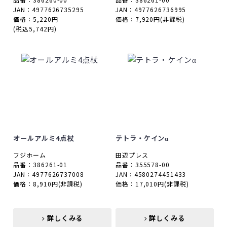
JAN：4977626735295
JAN：4977626736995
価格：5,220円
価格：7,920円
(非課税)
(税込5,742円)
オールアルミ4点杖
テトラ・ケインα
フジホーム
田辺プレス
品番：386261-01
品番：355578-00
JAN：4977626737008
JAN：4580274451433
価格：8,910円
(非課税)
価格：17,010円
(非課税)
詳しくみる
詳しくみる
詳しくみる
詳しくみる