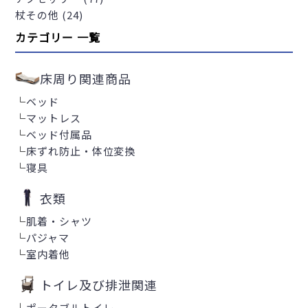
杖その他 (24)
カテゴリー 一覧
床周り関連商品
└
ベッド
└
マットレス
└
ベッド付属品
└
床ずれ防止・体位変換
└
寝具
衣類
└
肌着・シャツ
└
パジャマ
└
室内着他
トイレ及び排泄関連
└
ポータブルトイレ