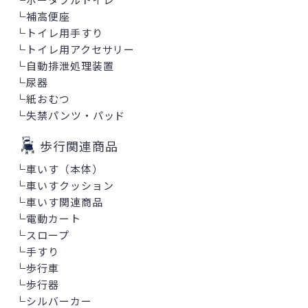
└
補高便座
└
トイレ用手すり
└
トイレ用アクセサリー
└
自動排泄処理装置
└
尿器
└
紙おむつ
└
失禁パンツ・パッド
歩行関連商品
└
車いす（本体）
└
車いすクッション
└
車いす関連商品
└
電動カート
└
スロープ
└
手すり
└
歩行車
└
歩行器
└
シルバーカー