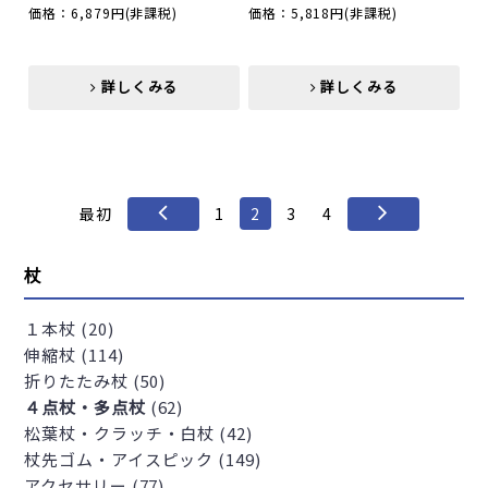
価格：6,879円
(非課税)
価格：5,818円
(非課税)
詳しくみる
詳しくみる
詳しくみる
詳しくみる
最初
1
2
3
4
杖
１本杖 (20)
伸縮杖 (114)
折りたたみ杖 (50)
４点杖・多点杖
(62)
松葉杖・クラッチ・白杖 (42)
杖先ゴム・アイスピック (149)
アクセサリー (77)