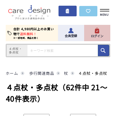
MENU
合計 4,980円以上のお買い
物で
送料無料！
会員登録
ログイン
※一部地域、商品を除く
４点杖・
多点杖
ホーム
歩行関連商品
杖
４点杖・多点杖
４点杖・多点杖
（62件中 21～
40件表示）