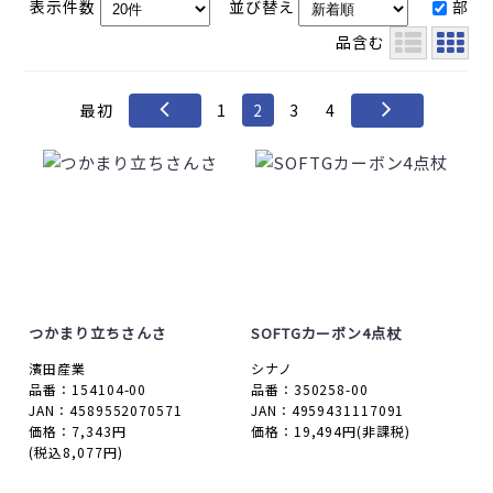
表示件数
並び替え
部
品含む
最初
1
2
3
4
つかまり立ちさんさ
SOFTGカーボン4点杖
濱田産業
シナノ
品番：154104-00
品番：350258-00
JAN：4589552070571
JAN：4959431117091
価格：7,343円
価格：19,494円
(非課税)
(税込8,077円)