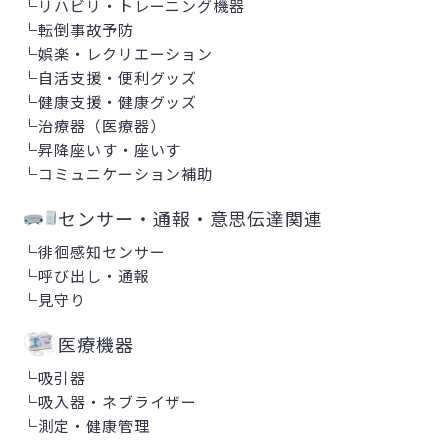
└
リハビリ・トレーニング機器
└
転倒事故予防
└
娯楽・レクリエーション
└
自活支援・便利グッズ
└
健康支援・健康グッズ
└
治療器（医療器）
└
昇降座いす・座いす
└
コミュニケーション補助
センサー・通報・意思伝達関連
└
徘徊感知センサー
└
呼び出し・通報
└
見守り
医療機器
└
吸引器
└
吸入器・ネブライザー
└
測定・健康管理