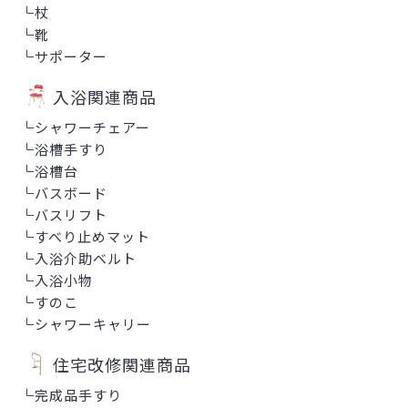
└
杖
└
靴
└
サポーター
入浴関連商品
└
シャワーチェアー
└
浴槽手すり
└
浴槽台
└
バスボード
└
バスリフト
└
すべり止めマット
└
入浴介助ベルト
└
入浴小物
└
すのこ
└
シャワーキャリー
住宅改修関連商品
└
完成品手すり