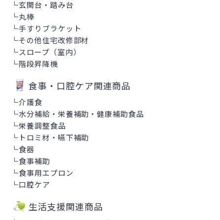
└
玄関台・踏み台
└
丸棒
└
手すりブラケット
└
その他住宅改修部材
└
スロープ（室内）
└
階段昇降機
食事・口腔ケア関連商品
└
介護食
└
水分補給・栄養補助・健康補助食品
└
栄養調整食品
└
トロミ材・嚥下補助
└
食器
└
食事補助
└
食事用エプロン
└
口腔ケア
生活支援関連商品