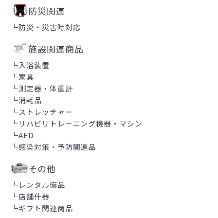
防災関連
└
防災・災害時対応
施設関連商品
└
入浴装置
└
家具
└
測定器・体重計
└
消耗品
└
ストレッチャー
└
リハビリトレーニング機器・マシン
└
AED
└
感染対策・予防関連品
その他
└
レンタル備品
└
店舗什器
└
ギフト関連商品