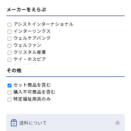
メーカーをえらぶ
アシストインターナショナル
インターリンクス
ウェルケアバンク
ウェルファン
クリスタル産業
ケイ・ホスピア
幸和製作所
その他
シナノ
島製作所
セット商品を含む
竹虎
購入不可商品を含む
田辺プレス
特定福祉用具のみ
日進医療器
濱田産業
フジホーム
マキテック
送料について
マクルウ