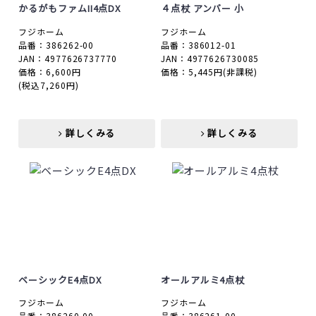
かるがもファムII4点DX
４点杖 アンバー 小
フジホーム
フジホーム
品番：386262-00
品番：386012-01
JAN：4977626737770
JAN：4977626730085
価格：6,600円
価格：5,445円
(非課税)
(税込7,260円)
詳しくみる
詳しくみる
詳しくみる
詳しくみる
ベーシックE4点DX
オールアルミ4点杖
フジホーム
フジホーム
品番：386260-00
品番：386261-00