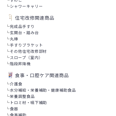
└
シャワーキャリー
住宅改修関連商品
└
完成品手すり
└
玄関台・踏み台
└
丸棒
└
手すりブラケット
└
その他住宅改修部材
└
スロープ（室内）
└
階段昇降機
食事・口腔ケア関連商品
└
介護食
└
水分補給・栄養補助・健康補助食品
└
栄養調整食品
└
トロミ材・嚥下補助
└
食器
└
食事補助