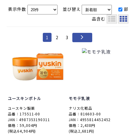
表示件数
並び替え
部
品含む
1
2
3
ユースキンボトル
モモテ乳液
ユースキン製薬
ナリス化粧品
品番：175511-00
品番：816603-00
JAN：4987353190311
JAN：4955814452452
価格：59,004円
価格：2,438円
(税込64,904円)
(税込2,681円)