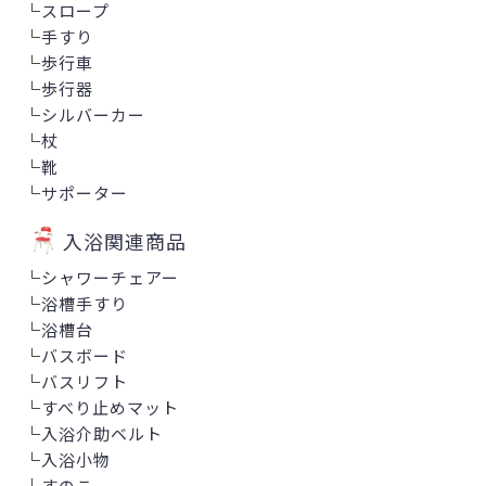
└
スロープ
└
手すり
└
歩行車
└
歩行器
└
シルバーカー
└
杖
└
靴
└
サポーター
入浴関連商品
└
シャワーチェアー
└
浴槽手すり
└
浴槽台
└
バスボード
└
バスリフト
└
すべり止めマット
└
入浴介助ベルト
└
入浴小物
└
すのこ