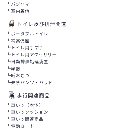
└
パジャマ
└
室内着他
トイレ及び排泄関連
└
ポータブルトイレ
└
補高便座
└
トイレ用手すり
└
トイレ用アクセサリー
└
自動排泄処理装置
└
尿器
└
紙おむつ
└
失禁パンツ・パッド
歩行関連商品
└
車いす（本体）
└
車いすクッション
└
車いす関連商品
└
電動カート