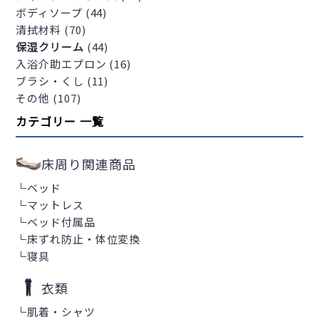
ボディソープ (44)
清拭材料 (70)
保湿クリーム
(44)
入浴介助エプロン (16)
ブラシ・くし (11)
その他 (107)
カテゴリー 一覧
床周り関連商品
└
ベッド
└
マットレス
└
ベッド付属品
└
床ずれ防止・体位変換
└
寝具
衣類
└
肌着・シャツ