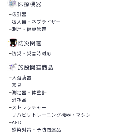
医療機器
└
吸引器
└
吸入器・ネブライザー
└
測定・健康管理
防災関連
└
防災・災害時対応
施設関連商品
└
入浴装置
└
家具
└
測定器・体重計
└
消耗品
└
ストレッチャー
└
リハビリトレーニング機器・マシン
└
AED
└
感染対策・予防関連品