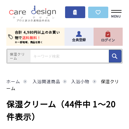
MENU
合計 4,980円以上のお買い
物で
送料無料！
会員登録
ログイン
※一部地域、商品を除く
保湿クリ
ーム
ホーム
入浴関連商品
入浴小物
保湿クリ
ーム
保湿クリーム
（44件中 1～20
件表示）