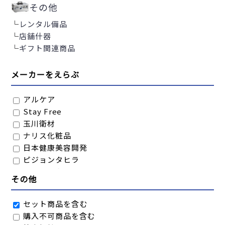
その他
└
レンタル備品
└
店舗什器
└
ギフト関連商品
メーカーをえらぶ
アルケア
Stay Free
玉川衛材
ナリス化粧品
日本健康美容開発
ピジョンタヒラ
フェニックス
その他
ユースキン製薬
横浜油脂工業
セット商品を含む
ローヤル化工
購入不可商品を含む