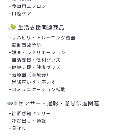
└
食事用エプロン
└
口腔ケア
生活支援関連商品
└
リハビリ・トレーニング機器
└
転倒事故予防
└
娯楽・レクリエーション
└
自活支援・便利グッズ
└
健康支援・健康グッズ
└
治療器（医療器）
└
昇降座いす・座いす
└
コミュニケーション補助
センサー・通報・意思伝達関連
└
徘徊感知センサー
└
呼び出し・通報
└
見守り