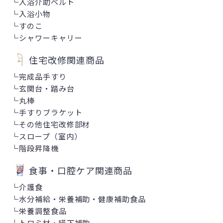
└
入浴介助ベルト
└
入浴小物
└
すのこ
└
シャワーキャリー
住宅改修関連商品
└
完成品手すり
└
玄関台・踏み台
└
丸棒
└
手すりブラケット
└
その他住宅改修部材
└
スロープ（室内）
└
階段昇降機
食事・口腔ケア関連商品
└
介護食
└
水分補給・栄養補助・健康補助食品
└
栄養調整食品
└
トロミ材・嚥下補助