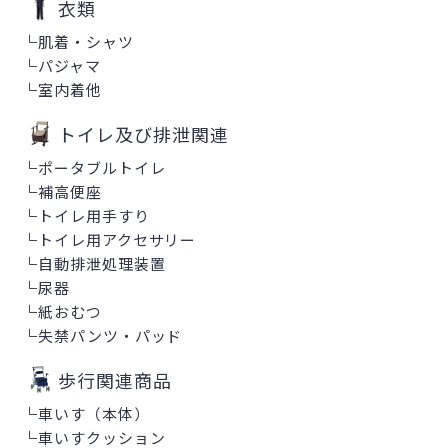
衣類
└
肌着・シャツ
└
パジャマ
└
室内着他
トイレ及び排泄関連
└
ポータブルトイレ
└
補高便座
└
トイレ用手すり
└
トイレ用アクセサリー
└
自動排泄処理装置
└
尿器
└
紙おむつ
└
失禁パンツ・パッド
歩行関連商品
└
車いす（本体）
└
車いすクッション