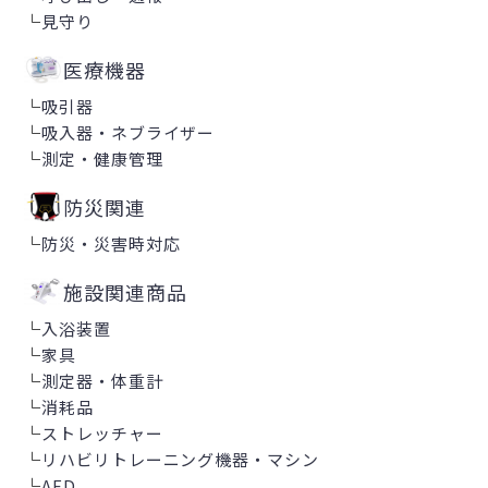
└
見守り
医療機器
└
吸引器
└
吸入器・ネブライザー
└
測定・健康管理
防災関連
└
防災・災害時対応
施設関連商品
└
入浴装置
└
家具
└
測定器・体重計
└
消耗品
└
ストレッチャー
└
リハビリトレーニング機器・マシン
└
AED