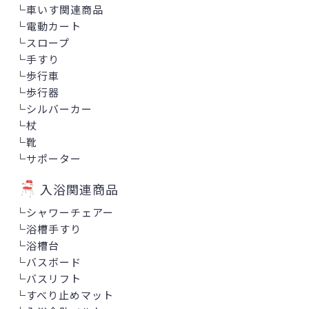
└
車いす関連商品
└
電動カート
└
スロープ
└
手すり
└
歩行車
└
歩行器
└
シルバーカー
└
杖
└
靴
└
サポーター
入浴関連商品
└
シャワーチェアー
└
浴槽手すり
└
浴槽台
└
バスボード
└
バスリフト
└
すべり止めマット