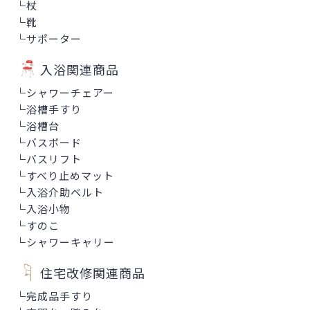
└
杖
└
靴
└
サポーター
入浴関連商品
└
シャワーチェアー
└
浴槽手すり
└
浴槽台
└
バスボード
└
バスリフト
└
すべり止めマット
└
入浴介助ベルト
└
入浴小物
└
すのこ
└
シャワーキャリー
住宅改修関連商品
└
完成品手すり