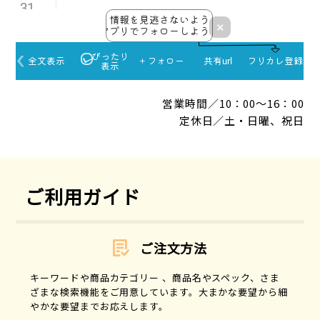
小泉成器
甲南医療器研究所
コジット
コスモテック
小森樹脂
コーポレーションパールスター
営業時間／10：00～16：00
呉英製作所
定休日／土・日曜、祝日
サイエンス
斉藤工業
サカエ化成
相模ゴム
ご利用ガイド
サテライト
佐藤計量器製作所
サンクラフト
ご注文方法
サンケイ
サンコー
キーワードや商品カテゴリー 、商品名やスペック、さま
サンテクノロジー
ざまな検索機能をご用意しています。大まかな要望から細
サンファミリー
やかな要望までお応えします。