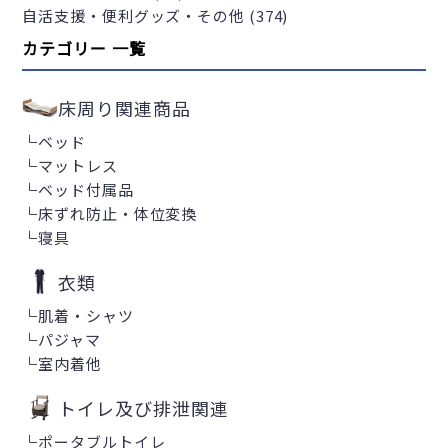
自活支援・便利グッズ・その他 (374)
カテゴリー 一覧
床周り関連商品
└
ベッド
└
マットレス
└
ベッド付属品
└
床ずれ防止・体位変換
└
寝具
衣類
└
肌着・シャツ
└
パジャマ
└
室内着他
トイレ及び排泄関連
└
ポータブルトイレ