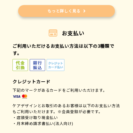
ザイコアインターナショナルインク
清水産業
もっと詳しく見る
シロクマ
シンエイ
シンエイテクノ
お支払い
ジャパン・インターナショナル・コマース
スケーター
ご利用いただけるお支払い方法は以下の3種類で
鈴木楽器製作所
す。
Stay Free
セルヴァン
総合サービス
タイガー魔法瓶
クレジットカード
高森コーキ
下記のマークがあるカードをご利用いただけます。
竹中エンジニアリング
龍野コルク工業
ケアデザインとお取引のあるお客様は以下のお支払い方法
ダイト
もご利用いただけます。※会員登録が必要です。
中旺ヘルス
・店頭受け取り現金払い
テクナード
・月末締め請求書払い(法人向け)
テラモト