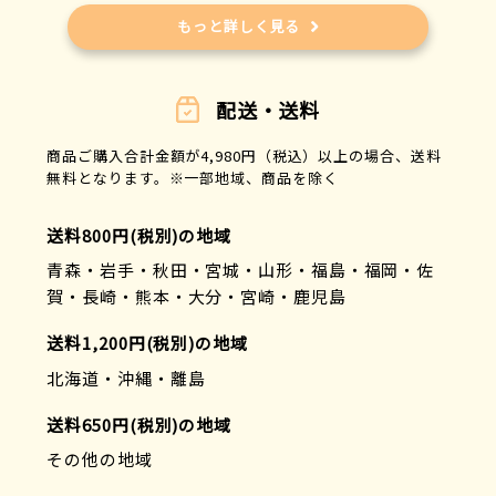
デジタルランド
もっと詳しく見る
東海興商
トキワ
徳武産業
配送・送料
トーエイライト
土牛産業
商品ご購入合計金額が4,980円（税込）以上の場合、送料
ドリテック
無料となります。※一部地域、商品を除く
ナカバヤシ
日進ゴム
送料800円(税別)の地域
日晴金属
青森・岩手・秋田・宮城・山形・福島・福岡・佐
日本クロージャー
賀・長崎・熊本・大分・宮崎・鹿児島
ノボル電機
白元アース
送料1,200円(税別)の地域
白十字
北海道・沖縄・離島
長谷川刃物
林刃物
送料650円(税別)の地域
パシフィックサプライ
その他の地域
パラマウントベッド
光