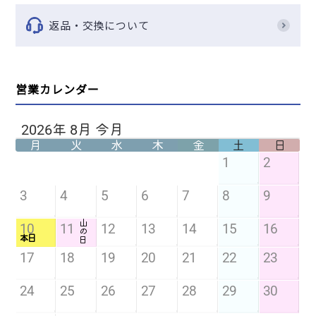
インタージェット
インテック
返品・交換について
ウインド
ウェルファン
ウカイ利器
営業カレンダー
エス・ハート・エス
エレメンツ
エース
金城商事
トップファクトリー今治
川本産業
カーボーイ
キューサイ
共栄プラスチック
キングジム
クリンペット・ジャパン
クロバー
グリーンベル
健幸ライフ