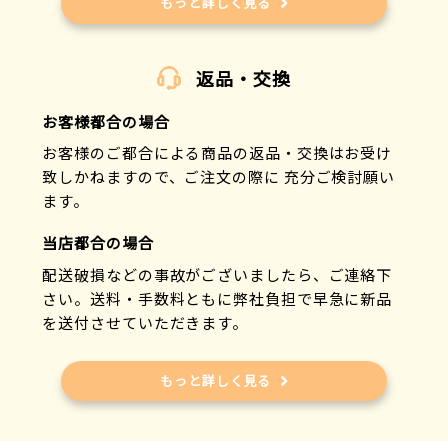
ミムゴ
もっと詳しく見る
ムッシュ
メテックス
返品・交換
メディックス
モリト
お客様都合の場合
山本香料
優美社産業
お客様のご都合による商品の返品・交換はお受け
ユニトレンド
致しかねますので、ご注文の際に 充分ご検討願い
ユースキン製薬
ます。
ライフリング関西
当店都合の場合
ラヴィーナ
リッチェル
配送破損などの事故がございましたら、ご連絡下
レイクス21
さい。送料・手数料ともに弊社負担で早急に新品
ワイ・エス・エヌ
を送付させていただきます。
GDT
もっと詳しく見る