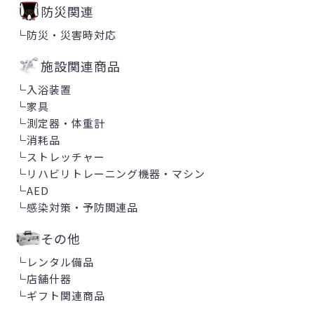
防災関連
└
防災・災害時対応
施設関連商品
└
入浴装置
└
家具
└
測定器・体重計
└
消耗品
└
ストレッチャー
└
リハビリトレーニング機器・マシン
└
AED
└
感染対策・予防関連品
その他
└
レンタル備品
└
店舗什器
└
ギフト関連商品