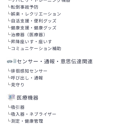
└
転倒事故予防
└
娯楽・レクリエーション
└
自活支援・便利グッズ
└
健康支援・健康グッズ
└
治療器（医療器）
└
昇降座いす・座いす
└
コミュニケーション補助
センサー・通報・意思伝達関連
└
徘徊感知センサー
└
呼び出し・通報
└
見守り
医療機器
└
吸引器
└
吸入器・ネブライザー
└
測定・健康管理