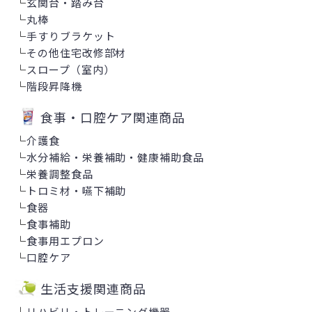
└
玄関台・踏み台
└
丸棒
└
手すりブラケット
└
その他住宅改修部材
└
スロープ（室内）
└
階段昇降機
食事・口腔ケア関連商品
└
介護食
└
水分補給・栄養補助・健康補助食品
└
栄養調整食品
└
トロミ材・嚥下補助
└
食器
└
食事補助
└
食事用エプロン
└
口腔ケア
生活支援関連商品
└
リハビリ・トレーニング機器