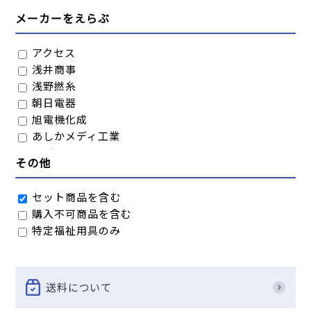
メーカーをえらぶ
アクセス
浅井商事
浅野撚糸
朝日電器
旭電機化成
あしかメディ工業
アズワン
その他
アビリティーズ・ケアネット
アピデ
セット商品を含む
アルケア
購入不可商品を含む
アルファックス
特定福祉用具のみ
アーテック
アーネスト
イデアライフケア
ImageCraft
送料について
岩谷産業