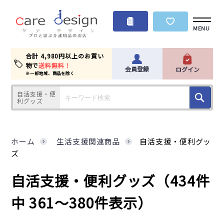
MENU
合計 4,980円以上のお買い
物で
送料無料！
会員登録
ログイン
※一部地域、商品を除く
自活支援・便
利グッズ
ホーム
生活支援関連商品
自活支援・便利グッ
ズ
自活支援・便利グッズ
（434件
中 361～380件表示）