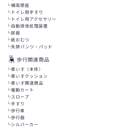
└
補高便座
└
トイレ用手すり
└
トイレ用アクセサリー
└
自動排泄処理装置
└
尿器
└
紙おむつ
└
失禁パンツ・パッド
歩行関連商品
└
車いす（本体）
└
車いすクッション
└
車いす関連商品
└
電動カート
└
スロープ
└
手すり
└
歩行車
└
歩行器
└
シルバーカー