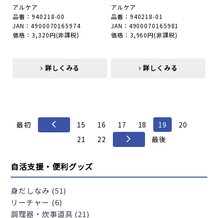
アルケア
アルケア
品番：940218-00
品番：940218-01
JAN：4900070165974
JAN：4900070165981
価格：3,320円
(非課税)
価格：3,960円
(非課税)
詳しくみる
詳しくみる
詳しくみる
詳しくみる
最初
15
16
17
18
19
20
21
22
最後
自活支援・便利グッズ
身だしなみ (51)
リーチャー (6)
調理器・炊事道具 (21)