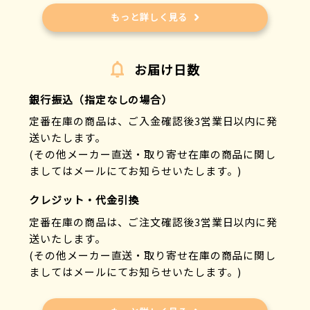
Humanware
もっと詳しく見る
廣田工具製作所
ピジョンタヒラ
ピップ
お届け日数
ファイン
フィフティ・ヴィジョナリー
銀行振込（指定なしの場合）
フェザー
定番在庫の商品は、ご入金確認後3営業日以内に発
富士商
送いたします。
富士パックス販売
(その他メーカー直送・取り寄せ在庫の商品に関し
フジホーム
ましてはメールにてお知らせいたします。)
不二貿易
フセ企画
クレジット・代金引換
フットマーク
定番在庫の商品は、ご注文確認後3営業日以内に発
プロト・ワン
送いたします。
ヘルメット潜水
(その他メーカー直送・取り寄せ在庫の商品に関し
マキテック
ましてはメールにてお知らせいたします。)
松本金型
松吉医科器械