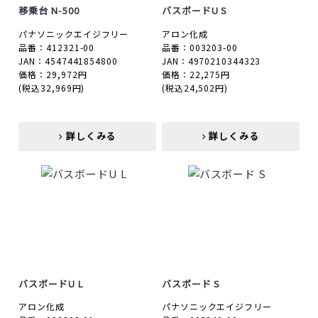
移乗台 N-500
バスボードU S
パナソニックエイジフリー
アロン化成
品番：412321-00
品番：003203-00
JAN：4547441854800
JAN：4970210344323
価格：29,972円
価格：22,275円
(税込32,969円)
(税込24,502円)
詳しくみる
詳しくみる
詳しくみる
詳しくみる
バスボードU L
バスボード S
アロン化成
パナソニックエイジフリー