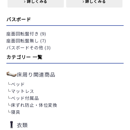
詳しくみる
詳しくみる
詳しくみる
バスボード
座面回転盤付き (9)
座面回転盤無し (7)
バスボードその他 (3)
カテゴリー 一覧
床周り関連商品
└
ベッド
└
マットレス
└
ベッド付属品
└
床ずれ防止・体位変換
└
寝具
衣類