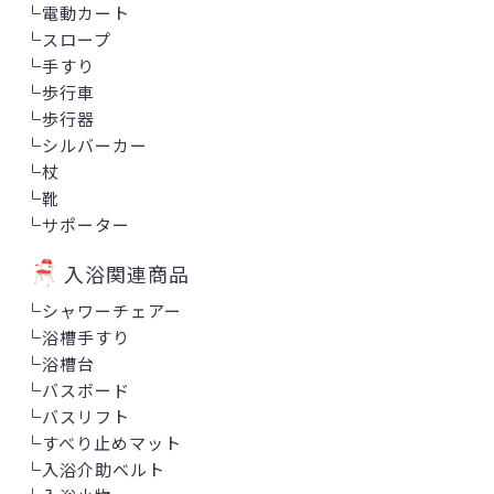
└
電動カート
└
スロープ
└
手すり
└
歩行車
└
歩行器
└
シルバーカー
└
杖
└
靴
└
サポーター
入浴関連商品
└
シャワーチェアー
└
浴槽手すり
└
浴槽台
└
バスボード
└
バスリフト
└
すべり止めマット
└
入浴介助ベルト