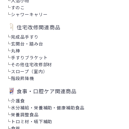
└
入浴小物
└
すのこ
└
シャワーキャリー
住宅改修関連商品
└
完成品手すり
└
玄関台・踏み台
└
丸棒
└
手すりブラケット
└
その他住宅改修部材
└
スロープ（室内）
└
階段昇降機
食事・口腔ケア関連商品
└
介護食
└
水分補給・栄養補助・健康補助食品
└
栄養調整食品
└
トロミ材・嚥下補助
└
食器