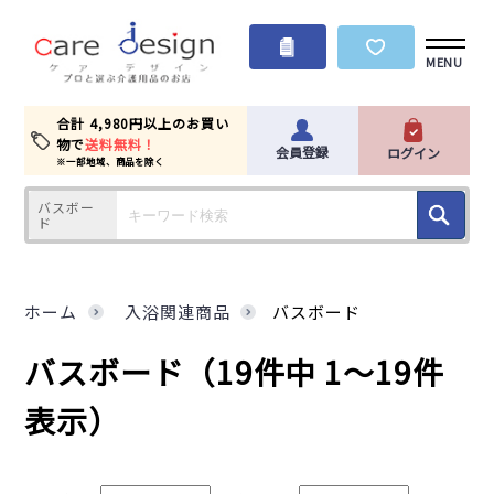
MENU
合計 4,980円以上のお買い
物で
送料無料！
会員登録
ログイン
※一部地域、商品を除く
バスボー
ド
ホーム
入浴関連商品
バスボード
バスボード
（19件中 1～19件
表示）