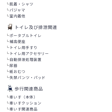
└
肌着・シャツ
└
パジャマ
└
室内着他
トイレ及び排泄関連
└
ポータブルトイレ
└
補高便座
└
トイレ用手すり
└
トイレ用アクセサリー
└
自動排泄処理装置
└
尿器
└
紙おむつ
└
失禁パンツ・パッド
歩行関連商品
└
車いす（本体）
└
車いすクッション
└
車いす関連商品