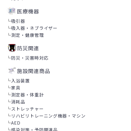
医療機器
└
吸引器
└
吸入器・ネブライザー
└
測定・健康管理
防災関連
└
防災・災害時対応
施設関連商品
└
入浴装置
└
家具
└
測定器・体重計
└
消耗品
└
ストレッチャー
└
リハビリトレーニング機器・マシン
└
AED
└
感染対策・予防関連品