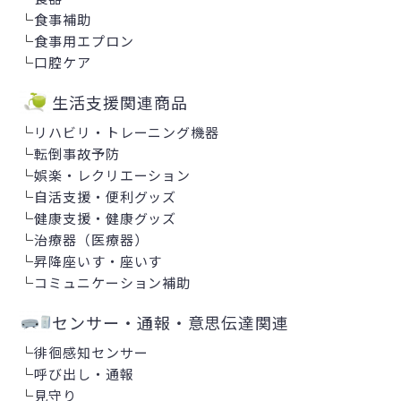
└
食事補助
└
食事用エプロン
└
口腔ケア
生活支援関連商品
└
リハビリ・トレーニング機器
└
転倒事故予防
└
娯楽・レクリエーション
└
自活支援・便利グッズ
└
健康支援・健康グッズ
└
治療器（医療器）
└
昇降座いす・座いす
└
コミュニケーション補助
センサー・通報・意思伝達関連
└
徘徊感知センサー
└
呼び出し・通報
└
見守り