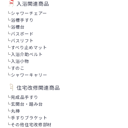
入浴関連商品
└
シャワーチェアー
└
浴槽手すり
└
浴槽台
└
バスボード
└
バスリフト
└
すべり止めマット
└
入浴介助ベルト
└
入浴小物
└
すのこ
└
シャワーキャリー
住宅改修関連商品
└
完成品手すり
└
玄関台・踏み台
└
丸棒
└
手すりブラケット
└
その他住宅改修部材