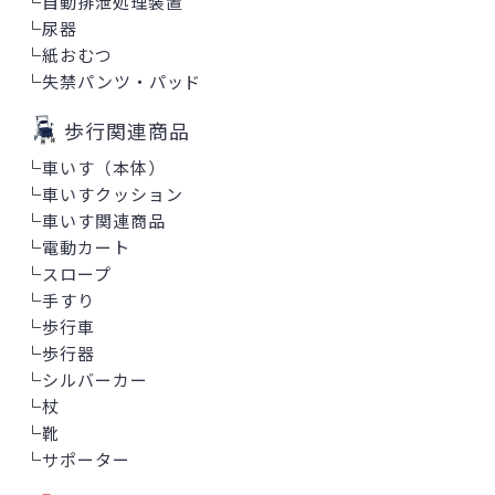
└
自動排泄処理装置
└
尿器
└
紙おむつ
└
失禁パンツ・パッド
歩行関連商品
└
車いす（本体）
└
車いすクッション
└
車いす関連商品
└
電動カート
└
スロープ
└
手すり
└
歩行車
└
歩行器
└
シルバーカー
└
杖
└
靴
└
サポーター