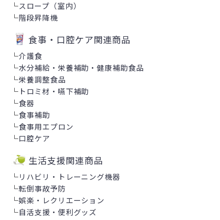
└
スロープ（室内）
└
階段昇降機
食事・口腔ケア関連商品
└
介護食
└
水分補給・栄養補助・健康補助食品
└
栄養調整食品
└
トロミ材・嚥下補助
└
食器
└
食事補助
└
食事用エプロン
└
口腔ケア
生活支援関連商品
└
リハビリ・トレーニング機器
└
転倒事故予防
└
娯楽・レクリエーション
└
自活支援・便利グッズ