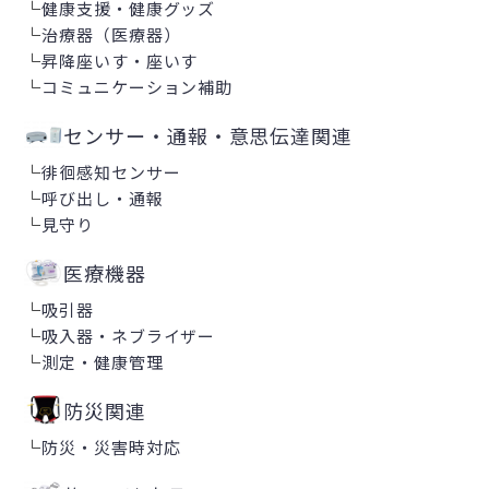
└
健康支援・健康グッズ
└
治療器（医療器）
└
昇降座いす・座いす
└
コミュニケーション補助
センサー・通報・意思伝達関連
└
徘徊感知センサー
└
呼び出し・通報
└
見守り
医療機器
└
吸引器
└
吸入器・ネブライザー
└
測定・健康管理
防災関連
└
防災・災害時対応