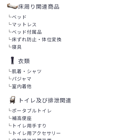
床周り関連商品
└
ベッド
└
マットレス
└
ベッド付属品
└
床ずれ防止・体位変換
└
寝具
衣類
└
肌着・シャツ
└
パジャマ
└
室内着他
トイレ及び排泄関連
└
ポータブルトイレ
└
補高便座
└
トイレ用手すり
└
トイレ用アクセサリー