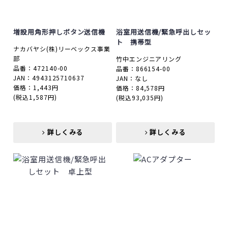
増設用角形押しボタン送信機
浴室用送信機/緊急呼出しセッ
ト 携帯型
ナカバヤシ(株)リーベックス事業
部
竹中エンジニアリング
品番：472140-00
品番：866154-00
JAN：4943125710637
JAN：なし
価格：1,443円
価格：84,578円
(税込1,587円)
(税込93,035円)
詳しくみる
詳しくみる
詳しくみる
詳しくみる