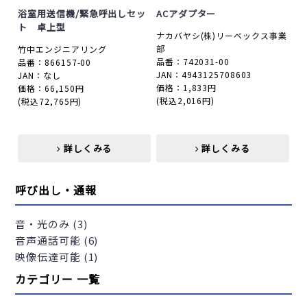
浴室用送信機/緊急呼出しセッ
ACアダプター
ト 卓上型
ナカバヤシ(株)リーベックス事業
部
竹中エンジニアリング
品番：742031-00
品番：866157-00
JAN：4943125708603
JAN：なし
価格：1,833円
価格：66,150円
(税込2,016円)
(税込72,765円)
詳しくみる
詳しくみる
呼び出し・通報
音・光のみ (3)
音声通話可能 (6)
映像伝達可能 (1)
カテゴリー 一覧