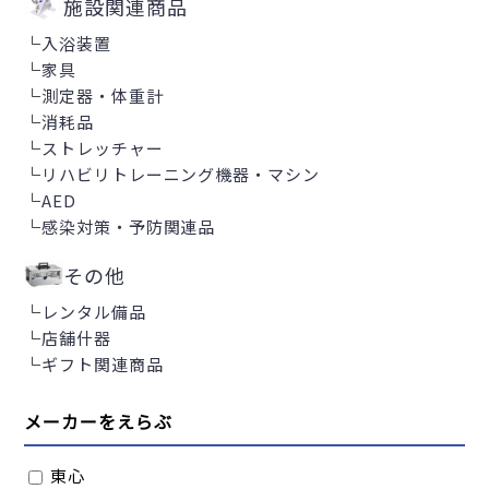
施設関連商品
└
入浴装置
└
家具
└
測定器・体重計
└
消耗品
└
ストレッチャー
└
リハビリトレーニング機器・マシン
└
AED
└
感染対策・予防関連品
その他
└
レンタル備品
└
店舗什器
└
ギフト関連商品
メーカーをえらぶ
東心