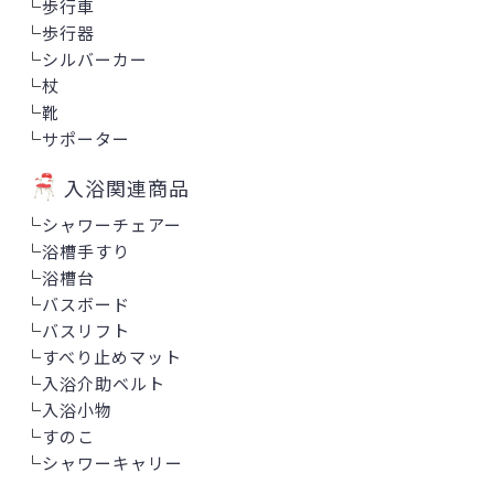
└
歩行車
└
歩行器
└
シルバーカー
└
杖
└
靴
└
サポーター
入浴関連商品
└
シャワーチェアー
└
浴槽手すり
└
浴槽台
└
バスボード
└
バスリフト
└
すべり止めマット
└
入浴介助ベルト
└
入浴小物
└
すのこ
└
シャワーキャリー