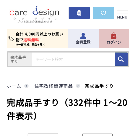
MENU
合計 4,980円以上のお買い
物で
送料無料！
会員登録
ログイン
※一部地域、商品を除く
完成品手
すり
ホーム
住宅改修関連商品
完成品手すり
完成品手すり
（332件中 1～20
件表示）