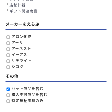
└
店舗什器
└
ギフト関連商品
メーカーをえらぶ
アロン化成
アーサ
アーネスト
イーアス
サテライト
シコク
シロクマ
その他
シンエイテクノ
タマツ
セット商品を含む
トマト
購入不可商品を含む
ナカ工業
特定福祉用具のみ
パナソニックエイジフリー
フジホーム