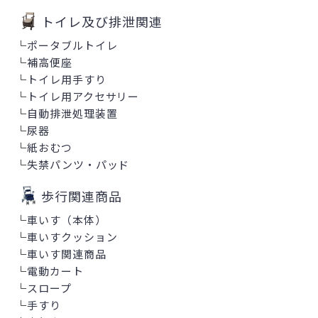
トイレ及び排泄関連
└
ポータブルトイレ
└
補高便座
└
トイレ用手すり
└
トイレ用アクセサリー
└
自動排泄処理装置
└
尿器
└
紙おむつ
└
失禁パンツ・パッド
歩行関連商品
└
車いす（本体）
└
車いすクッション
└
車いす関連商品
└
電動カート
└
スロープ
└
手すり