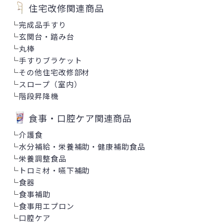
住宅改修関連商品
└
完成品手すり
└
玄関台・踏み台
└
丸棒
└
手すりブラケット
└
その他住宅改修部材
└
スロープ（室内）
└
階段昇降機
食事・口腔ケア関連商品
└
介護食
└
水分補給・栄養補助・健康補助食品
└
栄養調整食品
└
トロミ材・嚥下補助
└
食器
└
食事補助
└
食事用エプロン
└
口腔ケア