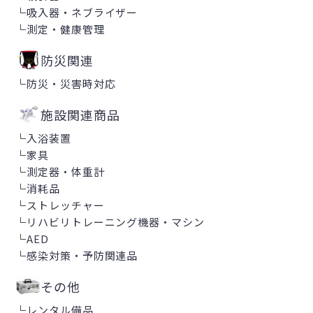
└
吸入器・ネブライザー
└
測定・健康管理
防災関連
└
防災・災害時対応
施設関連商品
└
入浴装置
└
家具
└
測定器・体重計
└
消耗品
└
ストレッチャー
└
リハビリトレーニング機器・マシン
└
AED
└
感染対策・予防関連品
その他
└
レンタル備品