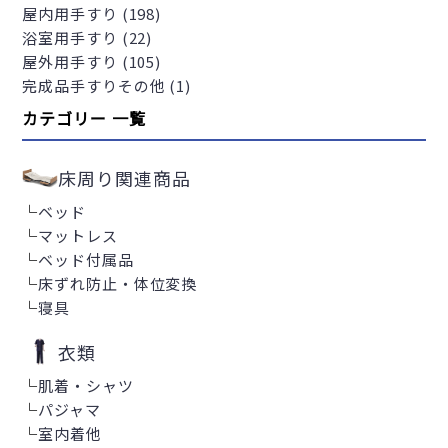
屋内用手すり (198)
浴室用手すり (22)
屋外用手すり (105)
完成品手すりその他 (1)
カテゴリー 一覧
床周り関連商品
└
ベッド
└
マットレス
└
ベッド付属品
└
床ずれ防止・体位変換
└
寝具
衣類
└
肌着・シャツ
└
パジャマ
└
室内着他