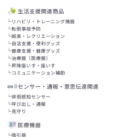
生活支援関連商品
└
リハビリ・トレーニング機器
└
転倒事故予防
└
娯楽・レクリエーション
└
自活支援・便利グッズ
└
健康支援・健康グッズ
└
治療器（医療器）
└
昇降座いす・座いす
└
コミュニケーション補助
センサー・通報・意思伝達関連
└
徘徊感知センサー
└
呼び出し・通報
└
見守り
医療機器
└
吸引器