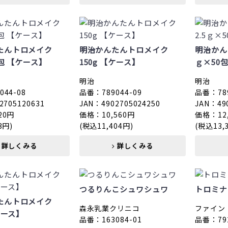
たんトロメイク
明治かんたんトロメイク
明治かん
0包 【ケース】
150g 【ケース】
ｇ×50
明治
明治
44-08
品番：789044-09
品番：789
2705120631
JAN：4902705024250
JAN：49
20円
価格：10,560円
価格：12
3円)
(税込11,404円)
(税込13,
詳しくみる
詳しくみる
つるりんこシュワシュワ
トロミナ
たんトロメイク
森永乳業クリニコ
ファイン
ケース】
品番：163084-01
品番：792