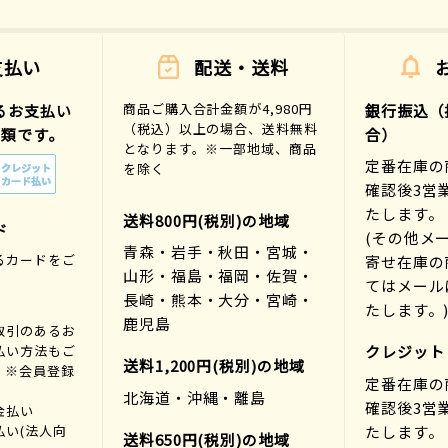
支払い
配送・送料
商品ご購入合計金額が4,980円
るお支払い
銀行振込（
（税込）以上の場合、送料無料
種類です。
合）
となります。※一部地域、商品
定番在庫の
を除く
確認後3営
たします。
送料800円(税別)の地域
ド
(その他メ
青森・岩手・秋田・宮城・
るカードをご
寄せ在庫の
山形・福島・福岡・佐賀・
。
てはメール
長崎・熊本・大分・宮崎・
たします。
鹿児島
取引のあるお
払い方法もご
クレジット
送料1,200円(税別)の地域
。※会員登録
定番在庫の
北海道・沖縄・離島
確認後3営
金払い
たします。
払い(法人向
送料650円(税別)の地域