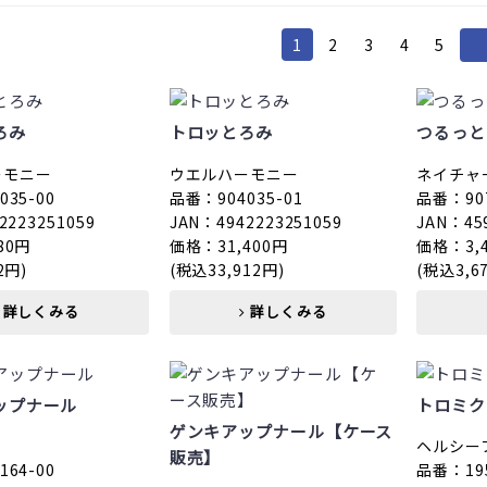
1
2
3
4
5
ろみ
トロッとろみ
つるっと
ーモニー
ウエルハーモニー
ネイチャ
35-00
品番：904035-01
品番：907
2223251059
JAN：4942223251059
JAN：45
80円
価格：31,400円
価格：3,
2円)
(税込33,912円)
(税込3,6
詳しくみる
詳しくみる
ップナール
トロミク
ゲンキアップナール【ケース
ヘルシー
販売】
64-00
品番：195