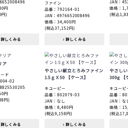
6652008496
JAN：45
ファイン
80円
価格：1,
品番：792164-01
0円)
(税込1,8
JAN：4976652008496
価格：34,400円
(税込37,152円)
詳しくみる
詳しくみる
リア
やさしい献立とろみファイン
やさしい
フード
1.5ｇＸ50 【ケース】
300g 
04-02
8825530205
キユーピー
キユーピ
50円
品番：802079-03
品番：802
38円)
JAN：なし
JAN：な
価格：8,480円
価格：15
(税込9,158円)
(税込17,
詳しくみる
詳しくみる