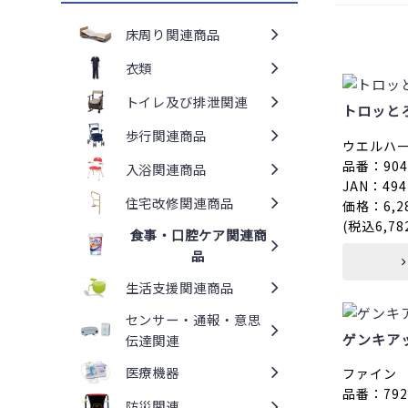
床周り関連商品
衣類
トイレ及び排泄関連
トロッと
歩行関連商品
ウエルハ
品番：9040
入浴関連商品
JAN：494
住宅改修関連商品
価格：6,2
(税込6,78
食事・口腔ケア関連商
品
生活支援関連商品
センサー・通報・意思
ゲンキア
伝達関連
医療機器
ファイン
品番：7921
防災関連