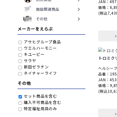
JAN：497
価格：6,8
施設関連商品
(税込7,43
その他
メーカーをえらぶ
アサヒグループ食品
ウエルハーモニー
キユーピー
トロミク
サラヤ
新田ゼラチン
ヘルシー
ネイチャーライフ
品番：1950
ピジョンタヒラ
JAN：453
その他
価格：9,8
ファイン
(税込10,6
ヘルシーフード
セット商品を含む
明治
購入不可商品を含む
森永乳業クリニコ
特定福祉用具のみ
龍角散