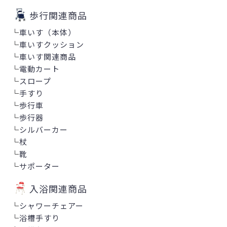
歩行関連商品
└
車いす（本体）
└
車いすクッション
└
車いす関連商品
└
電動カート
└
スロープ
└
手すり
└
歩行車
└
歩行器
└
シルバーカー
└
杖
└
靴
└
サポーター
入浴関連商品
└
シャワーチェアー
└
浴槽手すり