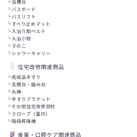
└
浴槽台
└
バスボード
└
バスリフト
└
すべり止めマット
└
入浴介助ベルト
└
入浴小物
└
すのこ
└
シャワーキャリー
住宅改修関連商品
└
完成品手すり
└
玄関台・踏み台
└
丸棒
└
手すりブラケット
└
その他住宅改修部材
└
スロープ（室内）
└
階段昇降機
食事・口腔ケア関連商品