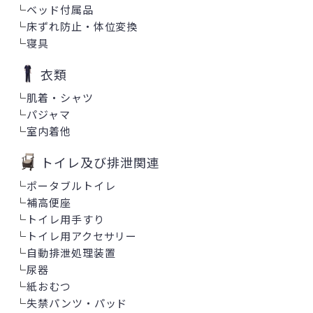
└
ベッド付属品
└
床ずれ防止・体位変換
└
寝具
衣類
└
肌着・シャツ
└
パジャマ
└
室内着他
トイレ及び排泄関連
└
ポータブルトイレ
└
補高便座
└
トイレ用手すり
└
トイレ用アクセサリー
└
自動排泄処理装置
└
尿器
└
紙おむつ
└
失禁パンツ・パッド