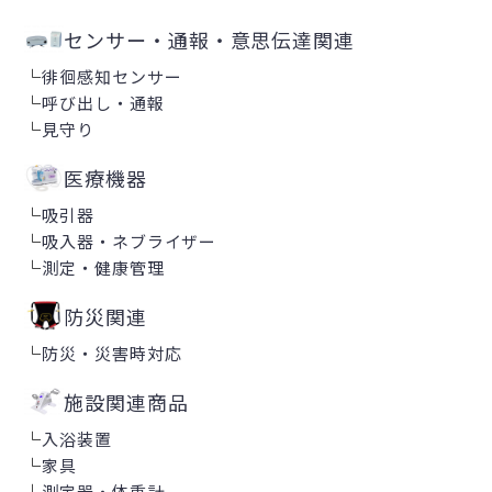
センサー・通報・意思伝達関連
└
徘徊感知センサー
└
呼び出し・通報
└
見守り
医療機器
└
吸引器
└
吸入器・ネブライザー
└
測定・健康管理
防災関連
└
防災・災害時対応
施設関連商品
└
入浴装置
└
家具
└
測定器・体重計