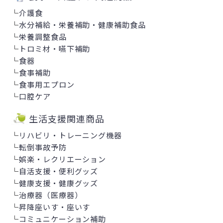
└
介護食
└
水分補給・栄養補助・健康補助食品
└
栄養調整食品
└
トロミ材・嚥下補助
└
食器
└
食事補助
└
食事用エプロン
└
口腔ケア
生活支援関連商品
└
リハビリ・トレーニング機器
└
転倒事故予防
└
娯楽・レクリエーション
└
自活支援・便利グッズ
└
健康支援・健康グッズ
└
治療器（医療器）
└
昇降座いす・座いす
└
コミュニケーション補助