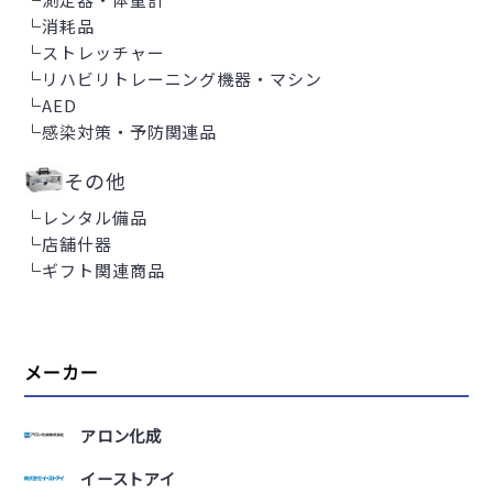
└
消耗品
└
ストレッチャー
└
リハビリトレーニング機器・マシン
└
AED
└
感染対策・予防関連品
その他
└
レンタル備品
└
店舗什器
└
ギフト関連商品
メーカー
アロン化成
イーストアイ