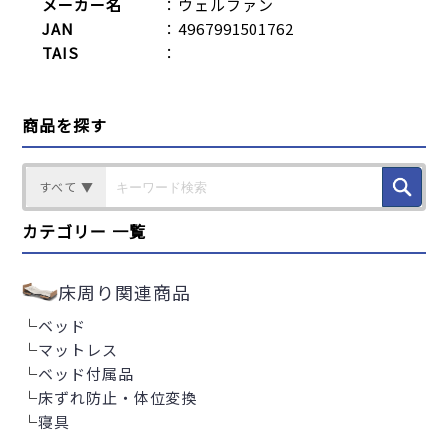
メーカー名
：ウェルファン
JAN
：4967991501762
TAIS
：
商品を探す
すべて ▼
カテゴリー 一覧
床周り関連商品
└
ベッド
└
マットレス
└
ベッド付属品
└
床ずれ防止・体位変換
└
寝具