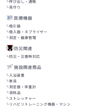
└
呼び出し・通報
└
見守り
医療機器
└
吸引器
└
吸入器・ネブライザー
└
測定・健康管理
防災関連
└
防災・災害時対応
施設関連商品
└
入浴装置
└
家具
└
測定器・体重計
└
消耗品
└
ストレッチャー
└
リハビリトレーニング機器・マシン