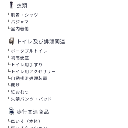
衣類
└
肌着・シャツ
└
パジャマ
└
室内着他
トイレ及び排泄関連
└
ポータブルトイレ
└
補高便座
└
トイレ用手すり
└
トイレ用アクセサリー
└
自動排泄処理装置
└
尿器
└
紙おむつ
└
失禁パンツ・パッド
歩行関連商品
└
車いす（本体）
└
車いすクッション