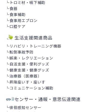
└
トロミ材・嚥下補助
└
食器
└
食事補助
└
食事用エプロン
└
口腔ケア
生活支援関連商品
└
リハビリ・トレーニング機器
└
転倒事故予防
└
娯楽・レクリエーション
└
自活支援・便利グッズ
└
健康支援・健康グッズ
└
治療器（医療器）
└
昇降座いす・座いす
└
コミュニケーション補助
センサー・通報・意思伝達関連
└
徘徊感知センサー