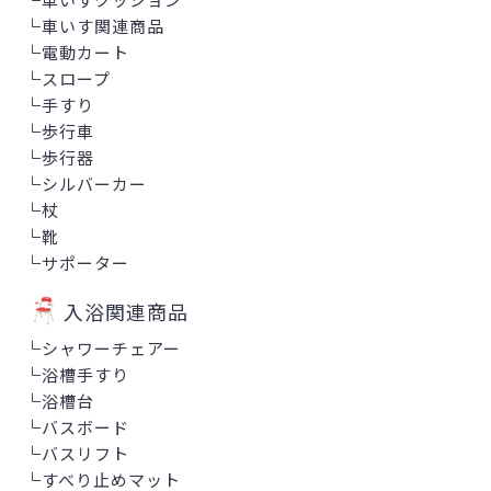
└
車いす関連商品
└
電動カート
└
スロープ
└
手すり
└
歩行車
└
歩行器
└
シルバーカー
└
杖
└
靴
└
サポーター
入浴関連商品
└
シャワーチェアー
└
浴槽手すり
└
浴槽台
└
バスボード
└
バスリフト
└
すべり止めマット