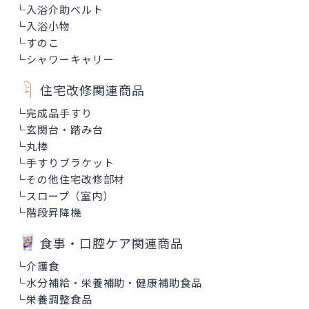
└
入浴介助ベルト
└
入浴小物
└
すのこ
└
シャワーキャリー
住宅改修関連商品
└
完成品手すり
└
玄関台・踏み台
└
丸棒
└
手すりブラケット
└
その他住宅改修部材
└
スロープ（室内）
└
階段昇降機
食事・口腔ケア関連商品
└
介護食
└
水分補給・栄養補助・健康補助食品
└
栄養調整食品