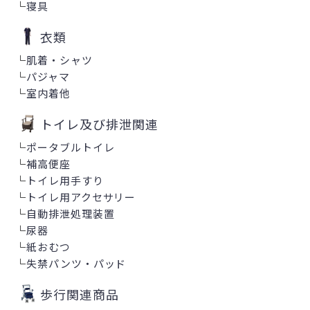
└
寝具
衣類
└
肌着・シャツ
└
パジャマ
└
室内着他
トイレ及び排泄関連
└
ポータブルトイレ
└
補高便座
└
トイレ用手すり
└
トイレ用アクセサリー
└
自動排泄処理装置
└
尿器
└
紙おむつ
└
失禁パンツ・パッド
歩行関連商品