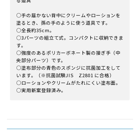
る道具
○手の届かない背中にクリームやローションを
塗るとき、孫の手のように使う道具です。
○全長約35cm。
○3パーツの組立て式。コンパクトに収納できま
す。
○強度のあるポリカーボネート製の接ぎ手（中
央部分パーツ）です。
○塗布部分の青色のスポンジに抗菌加工をして
います。（※抗菌試験JIS Z2801 に合格）
○ローションやクリームがたれにくい塗布面。
○実用新案登録済み。