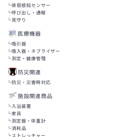
└
徘徊感知センサー
└
呼び出し・通報
└
見守り
医療機器
└
吸引器
└
吸入器・ネブライザー
└
測定・健康管理
防災関連
└
防災・災害時対応
施設関連商品
└
入浴装置
└
家具
└
測定器・体重計
└
消耗品
└
ストレッチャー