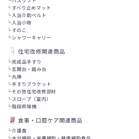
└
バスリフト
└
すべり止めマット
└
入浴介助ベルト
└
入浴小物
└
すのこ
└
シャワーキャリー
住宅改修関連商品
└
完成品手すり
└
玄関台・踏み台
└
丸棒
└
手すりブラケット
└
その他住宅改修部材
└
スロープ（室内）
└
階段昇降機
食事・口腔ケア関連商品
└
介護食
└
水分補給・栄養補助・健康補助食品