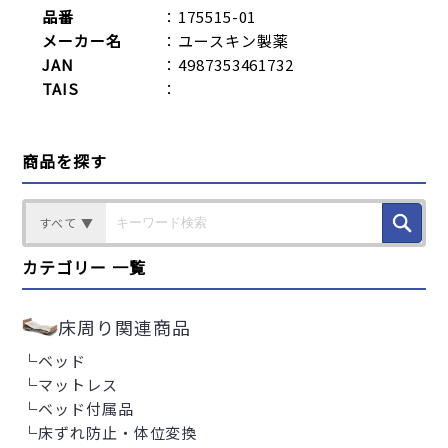
品番
：175515-01
メーカー名
：ユースキン製薬
JAN
：4987353461732
TAIS
：
商品を探す
すべて ▼
カテゴリー 一覧
床周り関連商品
└
ベッド
└
マットレス
└
ベッド付属品
└
床ずれ防止・体位変換