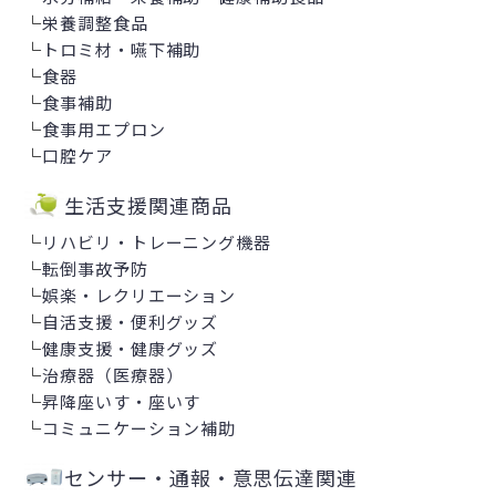
└
栄養調整食品
└
トロミ材・嚥下補助
└
食器
└
食事補助
└
食事用エプロン
└
口腔ケア
生活支援関連商品
└
リハビリ・トレーニング機器
└
転倒事故予防
└
娯楽・レクリエーション
└
自活支援・便利グッズ
└
健康支援・健康グッズ
└
治療器（医療器）
└
昇降座いす・座いす
└
コミュニケーション補助
センサー・通報・意思伝達関連