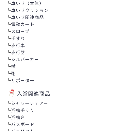
└
車いす（本体）
└
車いすクッション
└
車いす関連商品
└
電動カート
└
スロープ
└
手すり
└
歩行車
└
歩行器
└
シルバーカー
└
杖
└
靴
└
サポーター
入浴関連商品
└
シャワーチェアー
└
浴槽手すり
└
浴槽台
└
バスボード