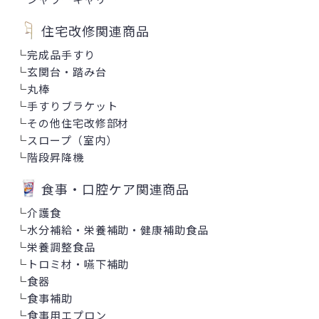
住宅改修関連商品
└
完成品手すり
└
玄関台・踏み台
└
丸棒
└
手すりブラケット
└
その他住宅改修部材
└
スロープ（室内）
└
階段昇降機
食事・口腔ケア関連商品
└
介護食
└
水分補給・栄養補助・健康補助食品
└
栄養調整食品
└
トロミ材・嚥下補助
└
食器
└
食事補助
└
食事用エプロン