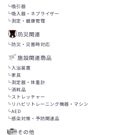
└
吸引器
└
吸入器・ネブライザー
└
測定・健康管理
防災関連
└
防災・災害時対応
施設関連商品
└
入浴装置
└
家具
└
測定器・体重計
└
消耗品
└
ストレッチャー
└
リハビリトレーニング機器・マシン
└
AED
└
感染対策・予防関連品
その他