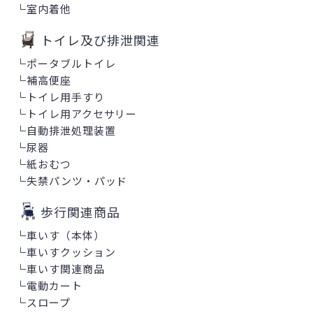
└
室内着他
トイレ及び排泄関連
└
ポータブルトイレ
└
補高便座
└
トイレ用手すり
└
トイレ用アクセサリー
└
自動排泄処理装置
└
尿器
└
紙おむつ
└
失禁パンツ・パッド
歩行関連商品
└
車いす（本体）
└
車いすクッション
└
車いす関連商品
└
電動カート
└
スロープ