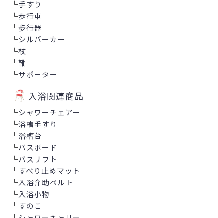
└
手すり
└
歩行車
└
歩行器
└
シルバーカー
└
杖
└
靴
└
サポーター
入浴関連商品
└
シャワーチェアー
└
浴槽手すり
└
浴槽台
└
バスボード
└
バスリフト
└
すべり止めマット
└
入浴介助ベルト
└
入浴小物
└
すのこ
└
シャワーキャリー