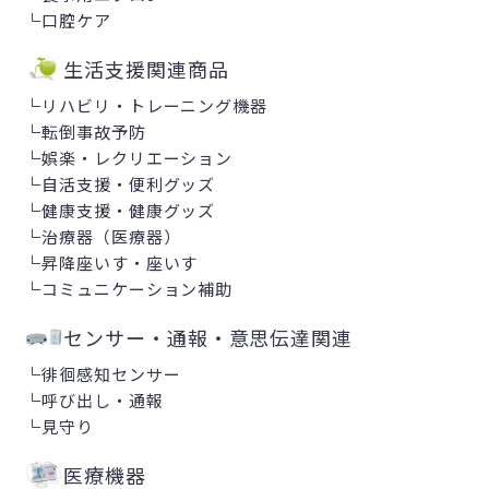
└
口腔ケア
生活支援関連商品
└
リハビリ・トレーニング機器
└
転倒事故予防
└
娯楽・レクリエーション
└
自活支援・便利グッズ
└
健康支援・健康グッズ
└
治療器（医療器）
└
昇降座いす・座いす
└
コミュニケーション補助
センサー・通報・意思伝達関連
└
徘徊感知センサー
└
呼び出し・通報
└
見守り
医療機器