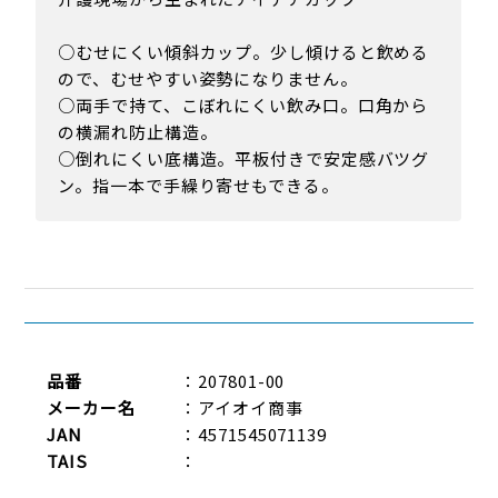
○むせにくい傾斜カップ。少し傾けると飲める
ので、むせやすい姿勢になりません。
○両手で持て、こぼれにくい飲み口。口角から
の横漏れ防止構造。
○倒れにくい底構造。平板付きで安定感バツグ
ン。指一本で手繰り寄せもできる。
品番
：207801-00
メーカー名
：アイオイ商事
JAN
：4571545071139
TAIS
：