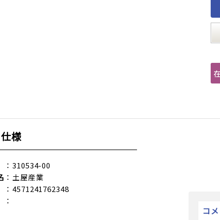
品仕様
：310534-00
名
：土屋産業
：4571241762348
：
コメ