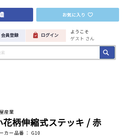
お気に入り
ようこそ
会員登録
ログイン
ゲスト さん
屋産業
小花柄伸縮式ステッキ
/ 赤
ーカー品番 ： G10