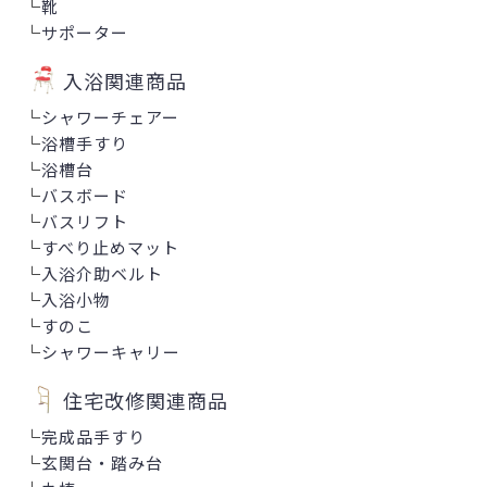
└
靴
└
サポーター
入浴関連商品
└
シャワーチェアー
└
浴槽手すり
└
浴槽台
└
バスボード
└
バスリフト
└
すべり止めマット
└
入浴介助ベルト
└
入浴小物
└
すのこ
└
シャワーキャリー
住宅改修関連商品
└
完成品手すり
└
玄関台・踏み台