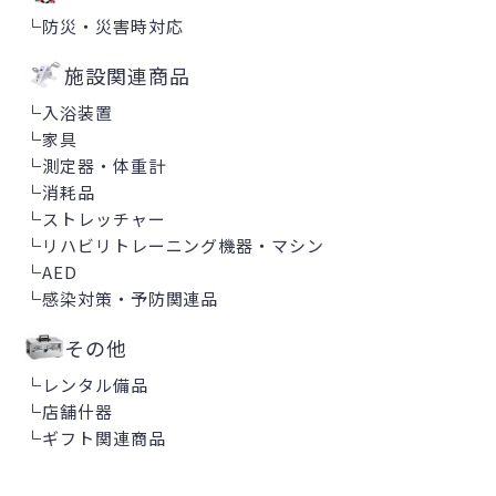
└
防災・災害時対応
施設関連商品
└
入浴装置
└
家具
└
測定器・体重計
└
消耗品
└
ストレッチャー
└
リハビリトレーニング機器・マシン
└
AED
└
感染対策・予防関連品
その他
└
レンタル備品
└
店舗什器
└
ギフト関連商品