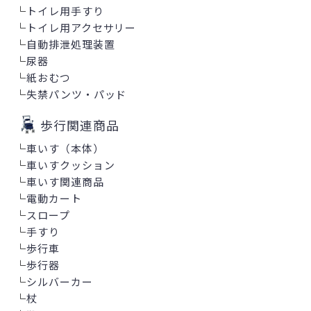
└
トイレ用手すり
└
トイレ用アクセサリー
└
自動排泄処理装置
└
尿器
└
紙おむつ
└
失禁パンツ・パッド
歩行関連商品
└
車いす（本体）
└
車いすクッション
└
車いす関連商品
└
電動カート
└
スロープ
└
手すり
└
歩行車
└
歩行器
└
シルバーカー
└
杖