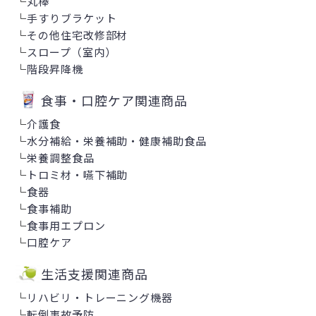
└
丸棒
└
手すりブラケット
└
その他住宅改修部材
└
スロープ（室内）
└
階段昇降機
食事・口腔ケア関連商品
└
介護食
└
水分補給・栄養補助・健康補助食品
└
栄養調整食品
└
トロミ材・嚥下補助
└
食器
└
食事補助
└
食事用エプロン
└
口腔ケア
生活支援関連商品
└
リハビリ・トレーニング機器
└
転倒事故予防