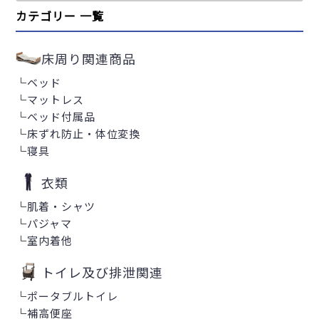
カテゴリー 一覧
床周り関連商品
└
ベッド
└
マットレス
└
ベッド付属品
└
床ずれ防止・体位変換
└
寝具
衣類
└
肌着・シャツ
└
パジャマ
└
室内着他
トイレ及び排泄関連
└
ポータブルトイレ
└
補高便座