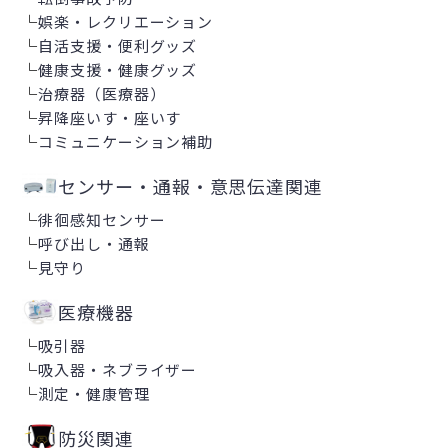
└
娯楽・レクリエーション
└
自活支援・便利グッズ
└
健康支援・健康グッズ
└
治療器（医療器）
└
昇降座いす・座いす
└
コミュニケーション補助
センサー・通報・意思伝達関連
└
徘徊感知センサー
└
呼び出し・通報
└
見守り
医療機器
└
吸引器
└
吸入器・ネブライザー
└
測定・健康管理
防災関連