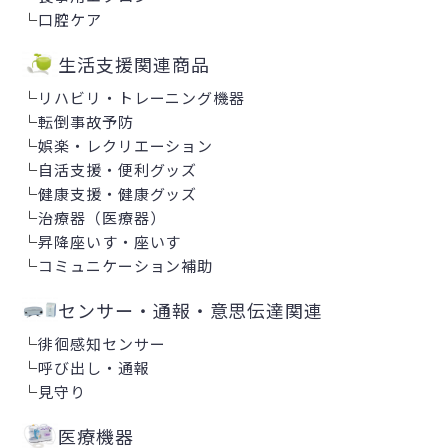
└
口腔ケア
生活支援関連商品
└
リハビリ・トレーニング機器
└
転倒事故予防
└
娯楽・レクリエーション
└
自活支援・便利グッズ
└
健康支援・健康グッズ
└
治療器（医療器）
└
昇降座いす・座いす
└
コミュニケーション補助
センサー・通報・意思伝達関連
└
徘徊感知センサー
└
呼び出し・通報
└
見守り
医療機器