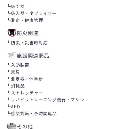
└
吸引器
└
吸入器・ネブライザー
└
測定・健康管理
防災関連
└
防災・災害時対応
施設関連商品
└
入浴装置
└
家具
└
測定器・体重計
└
消耗品
└
ストレッチャー
└
リハビリトレーニング機器・マシン
└
AED
└
感染対策・予防関連品
その他