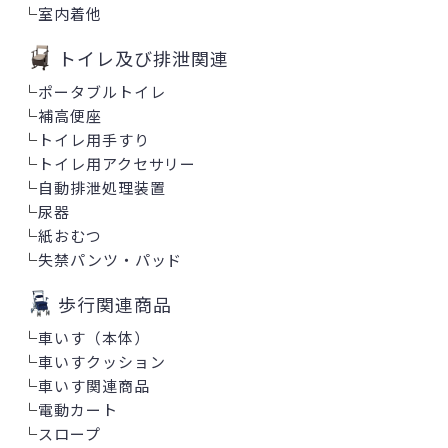
└
室内着他
トイレ及び排泄関連
└
ポータブルトイレ
└
補高便座
└
トイレ用手すり
└
トイレ用アクセサリー
└
自動排泄処理装置
└
尿器
└
紙おむつ
└
失禁パンツ・パッド
歩行関連商品
└
車いす（本体）
└
車いすクッション
└
車いす関連商品
└
電動カート
└
スロープ