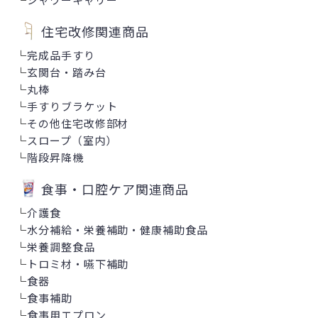
住宅改修関連商品
└
完成品手すり
└
玄関台・踏み台
└
丸棒
└
手すりブラケット
└
その他住宅改修部材
└
スロープ（室内）
└
階段昇降機
食事・口腔ケア関連商品
└
介護食
└
水分補給・栄養補助・健康補助食品
└
栄養調整食品
└
トロミ材・嚥下補助
└
食器
└
食事補助
└
食事用エプロン