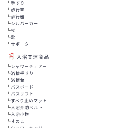
└
手すり
└
歩行車
└
歩行器
└
シルバーカー
└
杖
└
靴
└
サポーター
入浴関連商品
└
シャワーチェアー
└
浴槽手すり
└
浴槽台
└
バスボード
└
バスリフト
└
すべり止めマット
└
入浴介助ベルト
└
入浴小物
└
すのこ
└
シャワーキャリー