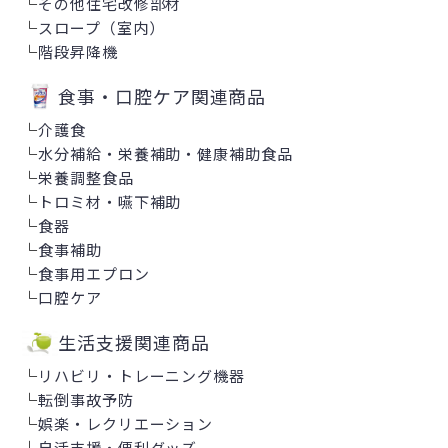
└
その他住宅改修部材
└
スロープ（室内）
└
階段昇降機
食事・口腔ケア関連商品
└
介護食
└
水分補給・栄養補助・健康補助食品
└
栄養調整食品
└
トロミ材・嚥下補助
└
食器
└
食事補助
└
食事用エプロン
└
口腔ケア
生活支援関連商品
└
リハビリ・トレーニング機器
└
転倒事故予防
└
娯楽・レクリエーション
└
自活支援・便利グッズ