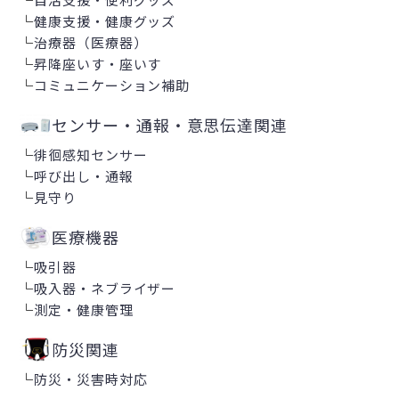
└
健康支援・健康グッズ
└
治療器（医療器）
└
昇降座いす・座いす
└
コミュニケーション補助
センサー・通報・意思伝達関連
└
徘徊感知センサー
└
呼び出し・通報
└
見守り
医療機器
└
吸引器
└
吸入器・ネブライザー
└
測定・健康管理
防災関連
└
防災・災害時対応