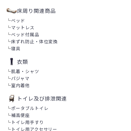
床周り関連商品
└
ベッド
└
マットレス
└
ベッド付属品
└
床ずれ防止・体位変換
└
寝具
衣類
└
肌着・シャツ
└
パジャマ
└
室内着他
トイレ及び排泄関連
└
ポータブルトイレ
└
補高便座
└
トイレ用手すり
└
トイレ用アクセサリー