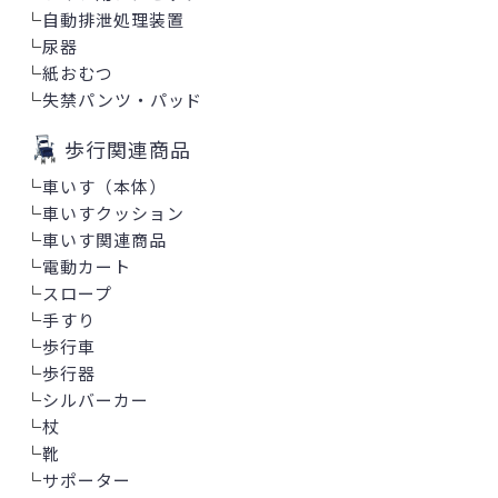
└
自動排泄処理装置
└
尿器
└
紙おむつ
└
失禁パンツ・パッド
歩行関連商品
└
車いす（本体）
└
車いすクッション
└
車いす関連商品
└
電動カート
└
スロープ
└
手すり
└
歩行車
└
歩行器
└
シルバーカー
└
杖
└
靴
└
サポーター