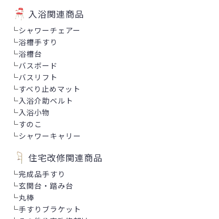
入浴関連商品
└
シャワーチェアー
└
浴槽手すり
└
浴槽台
└
バスボード
└
バスリフト
└
すべり止めマット
└
入浴介助ベルト
└
入浴小物
└
すのこ
└
シャワーキャリー
住宅改修関連商品
└
完成品手すり
└
玄関台・踏み台
└
丸棒
└
手すりブラケット