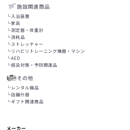
施設関連商品
└
入浴装置
└
家具
└
測定器・体重計
└
消耗品
└
ストレッチャー
└
リハビリトレーニング機器・マシン
└
AED
└
感染対策・予防関連品
その他
└
レンタル備品
└
店舗什器
└
ギフト関連商品
メーカー