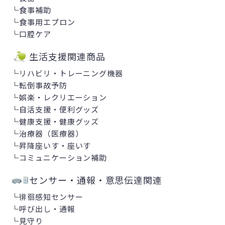
└
食事補助
└
食事用エプロン
└
口腔ケア
生活支援関連商品
└
リハビリ・トレーニング機器
└
転倒事故予防
└
娯楽・レクリエーション
└
自活支援・便利グッズ
└
健康支援・健康グッズ
└
治療器（医療器）
└
昇降座いす・座いす
└
コミュニケーション補助
センサー・通報・意思伝達関連
└
徘徊感知センサー
└
呼び出し・通報
└
見守り