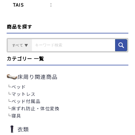
TAIS
：
商品を探す
すべて ▼
カテゴリー 一覧
床周り関連商品
└
ベッド
└
マットレス
└
ベッド付属品
└
床ずれ防止・体位変換
└
寝具
衣類