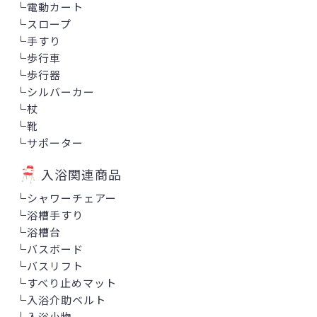
└
電動カート
└
スロープ
└
手すり
└
歩行車
└
歩行器
└
シルバーカー
└
杖
└
靴
└
サポーター
入浴関連商品
└
シャワーチェアー
└
浴槽手すり
└
浴槽台
└
バスボード
└
バスリフト
└
すべり止めマット
└
入浴介助ベルト
└
入浴小物