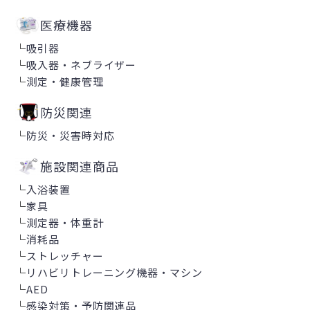
医療機器
└
吸引器
└
吸入器・ネブライザー
└
測定・健康管理
防災関連
└
防災・災害時対応
施設関連商品
└
入浴装置
└
家具
└
測定器・体重計
└
消耗品
└
ストレッチャー
└
リハビリトレーニング機器・マシン
└
AED
└
感染対策・予防関連品