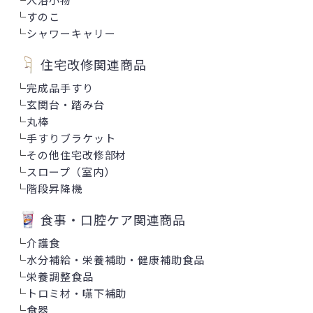
└
すのこ
└
シャワーキャリー
住宅改修関連商品
└
完成品手すり
└
玄関台・踏み台
└
丸棒
└
手すりブラケット
└
その他住宅改修部材
└
スロープ（室内）
└
階段昇降機
食事・口腔ケア関連商品
└
介護食
└
水分補給・栄養補助・健康補助食品
└
栄養調整食品
└
トロミ材・嚥下補助
└
食器