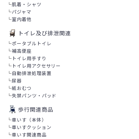
└
肌着・シャツ
└
パジャマ
└
室内着他
トイレ及び排泄関連
└
ポータブルトイレ
└
補高便座
└
トイレ用手すり
└
トイレ用アクセサリー
└
自動排泄処理装置
└
尿器
└
紙おむつ
└
失禁パンツ・パッド
歩行関連商品
└
車いす（本体）
└
車いすクッション
└
車いす関連商品