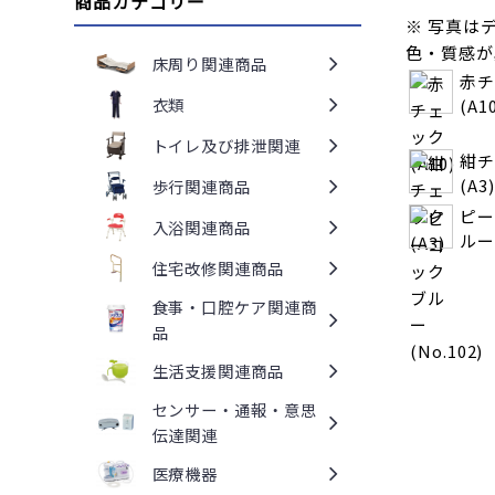
商品カテゴリー
※ 写真は
色・質感が
床周り関連商品
赤チ
衣類
(A1
トイレ及び排泄関連
紺チ
(A3)
歩行関連商品
ピー
入浴関連商品
ルー(
住宅改修関連商品
食事・口腔ケア関連商
品
生活支援関連商品
センサー・通報・意思
伝達関連
医療機器