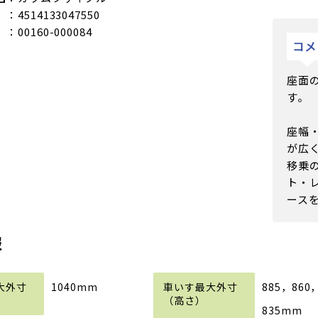
：4514133047550
：00160-000084
コメ
座面
す。
座幅
が広
移乗
ト・
ース
報
1040mm
885，860
835mm