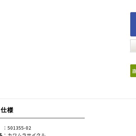
品仕様
：501355-02
名
：カワムラサイクル