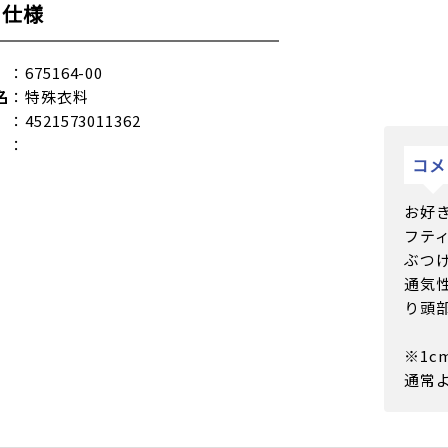
品仕様
：675164-00
名
：特殊衣料
：4521573011362
：
コメ
お好
フテ
ぶつ
通気
り頭
※1
通常