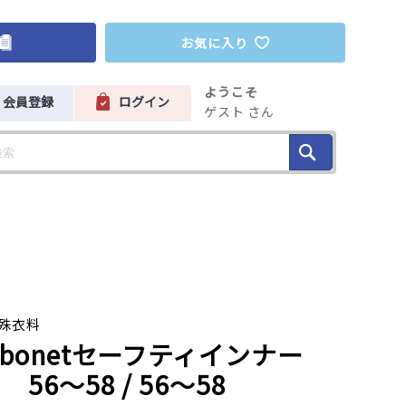
お気に入り
ようこそ
会員登録
ログイン
ゲスト さん
殊衣料
abonetセーフティインナー
N 56〜58
/ 56～58