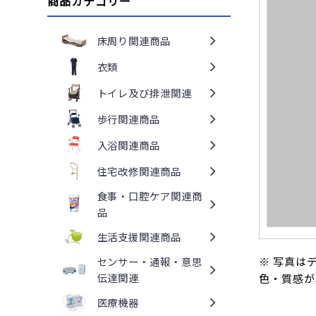
商品カテゴリー
床周り関連商品
衣類
トイレ及び排泄関連
歩行関連商品
入浴関連商品
住宅改修関連商品
食事・口腔ケア関連商
品
生活支援関連商品
※ 写真は
センサー・通報・意思
伝達関連
色・質感が
医療機器