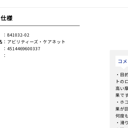
品仕様
：841032-02
名
：アビリティーズ・ケアネット
：4514469600337
：
コメ
・目
トの
高い
果で
・ホ
果が
何度
・滑