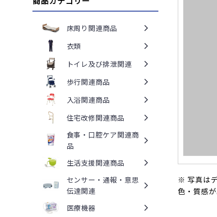
商品カテゴリー
床周り関連商品
衣類
トイレ及び排泄関連
歩行関連商品
入浴関連商品
住宅改修関連商品
食事・口腔ケア関連商
品
生活支援関連商品
※ 写真は
センサー・通報・意思
伝達関連
色・質感が
医療機器