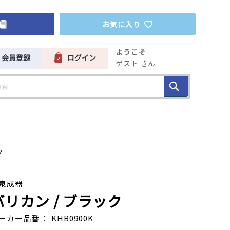
お気に入り
ようこそ
会員登録
ログイン
ゲスト さん
み
泉成器
バリカン
/ ブラック
ーカー品番 ： KHB0900K