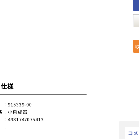
品仕様
：915339-00
名
：小泉成器
：4981747075413
：
コメ