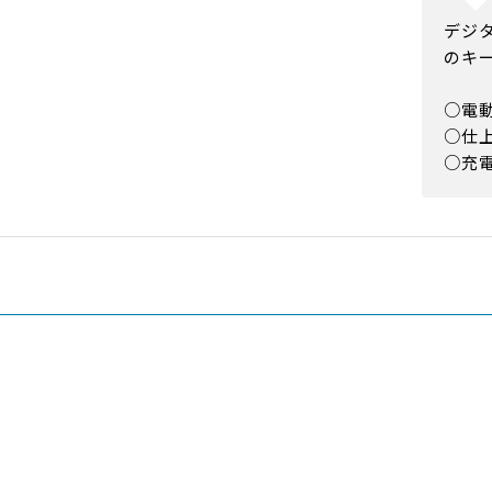
デジ
のキ
○電
○仕上
○充