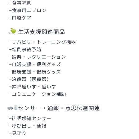
└
食事補助
└
食事用エプロン
└
口腔ケア
生活支援関連商品
└
リハビリ・トレーニング機器
└
転倒事故予防
└
娯楽・レクリエーション
└
自活支援・便利グッズ
└
健康支援・健康グッズ
└
治療器（医療器）
└
昇降座いす・座いす
└
コミュニケーション補助
センサー・通報・意思伝達関連
└
徘徊感知センサー
└
呼び出し・通報
└
見守り