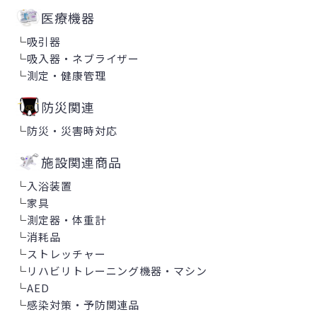
医療機器
└
吸引器
└
吸入器・ネブライザー
└
測定・健康管理
防災関連
└
防災・災害時対応
施設関連商品
└
入浴装置
└
家具
└
測定器・体重計
└
消耗品
└
ストレッチャー
└
リハビリトレーニング機器・マシン
└
AED
└
感染対策・予防関連品