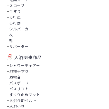
└
スロープ
└
手すり
└
歩行車
└
歩行器
└
シルバーカー
└
杖
└
靴
└
サポーター
入浴関連商品
└
シャワーチェアー
└
浴槽手すり
└
浴槽台
└
バスボード
└
バスリフト
└
すべり止めマット
└
入浴介助ベルト
└
入浴小物