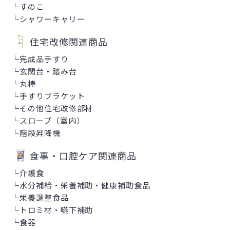
└
すのこ
└
シャワーキャリー
住宅改修関連商品
└
完成品手すり
└
玄関台・踏み台
└
丸棒
└
手すりブラケット
└
その他住宅改修部材
└
スロープ（室内）
└
階段昇降機
食事・口腔ケア関連商品
└
介護食
└
水分補給・栄養補助・健康補助食品
└
栄養調整食品
└
トロミ材・嚥下補助
└
食器