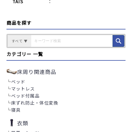
TAIS
：
商品を探す
すべて ▼
カテゴリー 一覧
床周り関連商品
└
ベッド
└
マットレス
└
ベッド付属品
└
床ずれ防止・体位変換
└
寝具
衣類