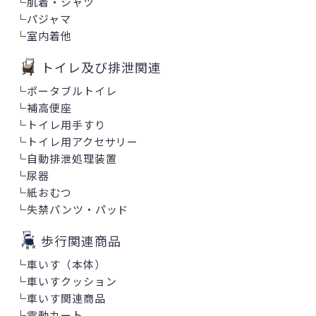
└
肌着・シャツ
└
パジャマ
└
室内着他
トイレ及び排泄関連
└
ポータブルトイレ
└
補高便座
└
トイレ用手すり
└
トイレ用アクセサリー
└
自動排泄処理装置
└
尿器
└
紙おむつ
└
失禁パンツ・パッド
歩行関連商品
└
車いす（本体）
└
車いすクッション
└
車いす関連商品
└
電動カート