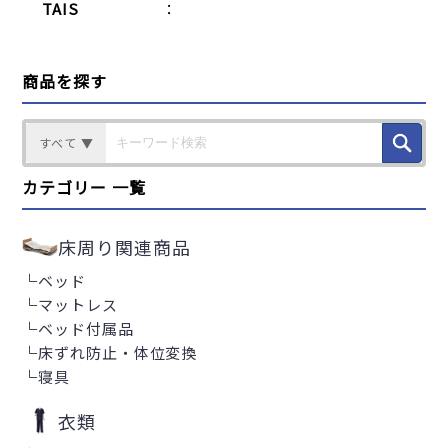
TAIS
：
商品を探す
すべて ▼
カテゴリー 一覧
床周り関連商品
└
ベッド
└
マットレス
└
ベッド付属品
└
床ずれ防止・体位変換
└
寝具
衣類