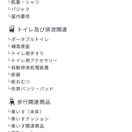
└
肌着・シャツ
└
パジャマ
└
室内着他
トイレ及び排泄関連
└
ポータブルトイレ
└
補高便座
└
トイレ用手すり
└
トイレ用アクセサリー
└
自動排泄処理装置
└
尿器
└
紙おむつ
└
失禁パンツ・パッド
歩行関連商品
└
車いす（本体）
└
車いすクッション
└
車いす関連商品