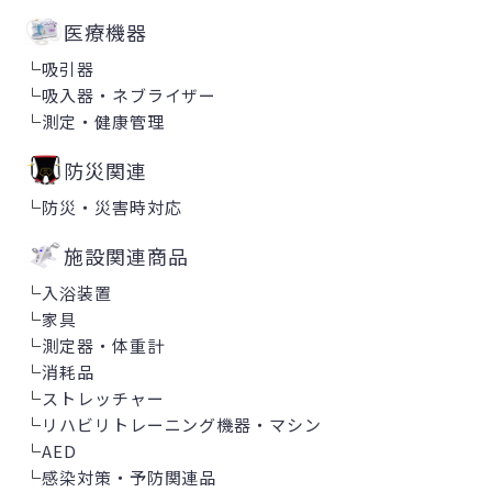
医療機器
└
吸引器
└
吸入器・ネブライザー
└
測定・健康管理
防災関連
└
防災・災害時対応
施設関連商品
└
入浴装置
└
家具
└
測定器・体重計
└
消耗品
└
ストレッチャー
└
リハビリトレーニング機器・マシン
└
AED
└
感染対策・予防関連品