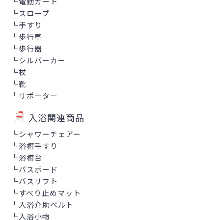
└
電動カート
└
スロープ
└
手すり
└
歩行車
└
歩行器
└
シルバーカー
└
杖
└
靴
└
サポーター
入浴関連商品
└
シャワーチェアー
└
浴槽手すり
└
浴槽台
└
バスボード
└
バスリフト
└
すべり止めマット
└
入浴介助ベルト
└
入浴小物