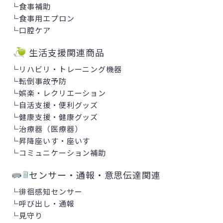
└
食事補助
└
食事用エプロン
└
口腔ケア
生活支援関連商品
└
リハビリ・トレーニング機器
└
転倒事故予防
└
娯楽・レクリエーション
└
自活支援・便利グッズ
└
健康支援・健康グッズ
└
治療器（医療器）
└
昇降座いす・座いす
└
コミュニケーション補助
センサー・通報・意思伝達関連
└
徘徊感知センサー
└
呼び出し・通報
└
見守り