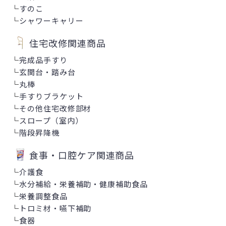
└
すのこ
└
シャワーキャリー
住宅改修関連商品
└
完成品手すり
└
玄関台・踏み台
└
丸棒
└
手すりブラケット
└
その他住宅改修部材
└
スロープ（室内）
└
階段昇降機
食事・口腔ケア関連商品
└
介護食
└
水分補給・栄養補助・健康補助食品
└
栄養調整食品
└
トロミ材・嚥下補助
└
食器