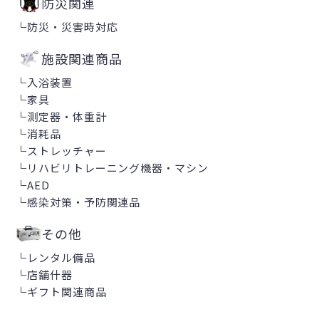
防災関連
└
防災・災害時対応
施設関連商品
└
入浴装置
└
家具
└
測定器・体重計
└
消耗品
└
ストレッチャー
└
リハビリトレーニング機器・マシン
└
AED
└
感染対策・予防関連品
その他
└
レンタル備品
└
店舗什器
└
ギフト関連商品