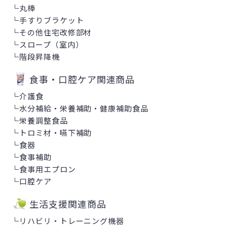
└
丸棒
└
手すりブラケット
└
その他住宅改修部材
└
スロープ（室内）
└
階段昇降機
食事・口腔ケア関連商品
└
介護食
└
水分補給・栄養補助・健康補助食品
└
栄養調整食品
└
トロミ材・嚥下補助
└
食器
└
食事補助
└
食事用エプロン
└
口腔ケア
生活支援関連商品
└
リハビリ・トレーニング機器