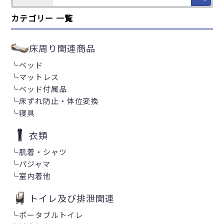
カテゴリー 一覧
床周り関連商品
└
ベッド
└
マットレス
└
ベッド付属品
└
床ずれ防止・体位変換
└
寝具
衣類
└
肌着・シャツ
└
パジャマ
└
室内着他
トイレ及び排泄関連
└
ポータブルトイレ