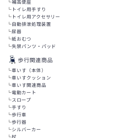
└
補高便座
└
トイレ用手すり
└
トイレ用アクセサリー
└
自動排泄処理装置
└
尿器
└
紙おむつ
└
失禁パンツ・パッド
歩行関連商品
└
車いす（本体）
└
車いすクッション
└
車いす関連商品
└
電動カート
└
スロープ
└
手すり
└
歩行車
└
歩行器
└
シルバーカー
└
杖