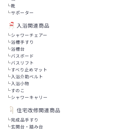
└
靴
└
サポーター
入浴関連商品
└
シャワーチェアー
└
浴槽手すり
└
浴槽台
└
バスボード
└
バスリフト
└
すべり止めマット
└
入浴介助ベルト
└
入浴小物
└
すのこ
└
シャワーキャリー
住宅改修関連商品
└
完成品手すり
└
玄関台・踏み台