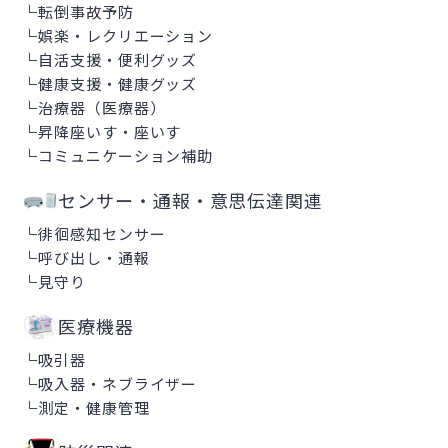
└
転倒事故予防
└
娯楽・レクリエーション
└
自活支援・便利グッズ
└
健康支援・健康グッズ
└
治療器（医療器）
└
昇降座いす・座いす
└
コミュニケーション補助
センサー・通報・意思伝達関連
└
徘徊感知センサー
└
呼び出し・通報
└
見守り
医療機器
└
吸引器
└
吸入器・ネブライザー
└
測定・健康管理