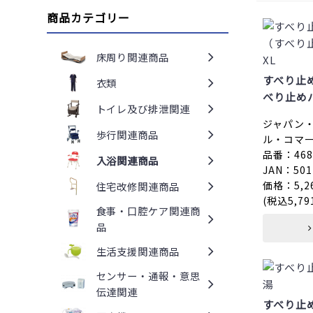
商品カテゴリー
床周り関連商品
すべり止
衣類
べり止め
トイレ及び排泄関連
ジャパン
歩行関連商品
ル・コマ
品番：4680
入浴関連商品
JAN：501
価格：5,2
住宅改修関連商品
(税込5,79
食事・口腔ケア関連商
品
生活支援関連商品
センサー・通報・意思
伝達関連
すべり止