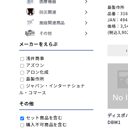
医療機器
島製作所
防災関連
品番：3163
JAN：494
施設関連商品
価格：3,5
(税込3,90
その他
メーカーをえらぶ
浅井商事
アズワン
アロン化成
島製作所
ジャパン・インターナショナ
ル・コマース
その他
ディスポバ
セット商品を含む
DBM1
購入不可商品を含む