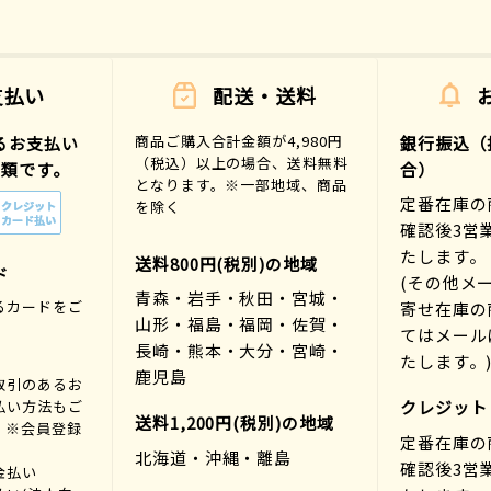
支払い
配送・送料
商品ご購入合計金額が4,980円
るお支払い
銀行振込（
（税込）以上の場合、送料無料
種類です。
合）
となります。※一部地域、商品
定番在庫の
を除く
確認後3営
たします。
送料800円(税別)の地域
ド
(その他メ
青森・岩手・秋田・宮城・
るカードをご
寄せ在庫の
山形・福島・福岡・佐賀・
。
てはメール
長崎・熊本・大分・宮崎・
たします。
鹿児島
取引のあるお
払い方法もご
クレジット
送料1,200円(税別)の地域
。※会員登録
定番在庫の
北海道・沖縄・離島
確認後3営
金払い