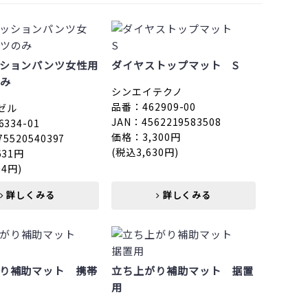
ションパンツ女性用
ダイヤストップマット S
み
シンエイテクノ
品番：462909-00
ゼル
JAN：4562219583508
334-01
価格：3,300円
75520540397
(税込3,630円)
631円
94円)
詳しくみる
詳しくみる
り補助マット 携帯
立ち上がり補助マット 据置
用