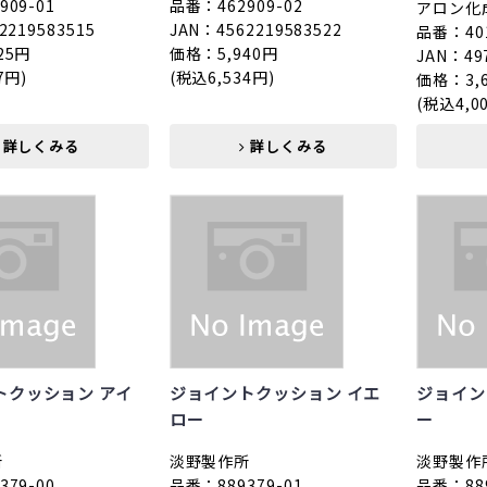
09-01
品番：462909-02
アロン化
2219583515
JAN：4562219583522
品番：401
25円
価格：5,940円
JAN：49
7円)
(税込6,534円)
価格：3,
(税込4,0
詳しくみる
詳しくみる
トクッション アイ
ジョイントクッション イエ
ジョイン
ロー
ー
所
淡野製作所
淡野製作
79-00
品番：889379-01
品番：889