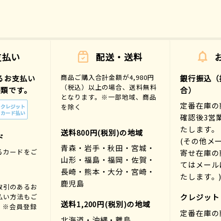
支払い
配送・送料
商品ご購入合計金額が4,980円
るお支払い
銀行振込（
（税込）以上の場合、送料無料
種類です。
合）
となります。※一部地域、商品
定番在庫の
を除く
確認後3営
たします。
送料800円(税別)の地域
ド
(その他メ
青森・岩手・秋田・宮城・
るカードをご
寄せ在庫の
山形・福島・福岡・佐賀・
。
てはメール
長崎・熊本・大分・宮崎・
たします。
鹿児島
取引のあるお
払い方法もご
クレジット
送料1,200円(税別)の地域
。※会員登録
定番在庫の
北海道・沖縄・離島