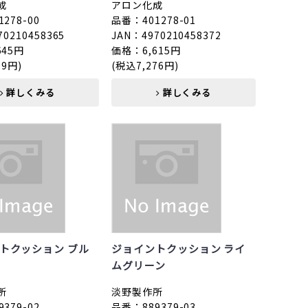
成
アロン化成
278-00
品番：401278-01
70210458365
JAN：4970210458372
645円
価格：6,615円
09円)
(税込7,276円)
詳しくみる
詳しくみる
トクッション ブル
ジョイントクッション ライ
ムグリーン
所
淡野製作所
379-02
品番：889379-03