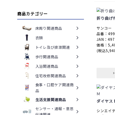
商品カテゴリー
折り曲げ
サンコー
床周り関連商品
品番：4990
衣類
JAN：497
価格：5,4
トイレ及び排泄関連
(税込5,94
歩行関連商品
入浴関連商品
住宅改修関連商品
食事・口腔ケア関連商
品
生活支援関連商品
ダイヤス
センサー・通報・意思
シンエイ
伝達関連