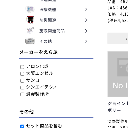
品番：4629
JAN：456
医療機器
価格：4,1
防災関連
(税込4,53
施設関連商品
その他
メーカーをえらぶ
アロン化成
大阪エンゼル
サンコー
シンエイテクノ
淡野製作所
ジョイン
ボリー
その他
淡野製作
セット商品を含む
品番：8893