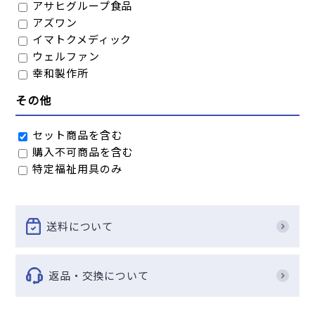
アサヒグループ食品
アズワン
イマトクメディック
ウェルファン
幸和製作所
コジット
その他
国光オブラート
サンクラフト
セット商品を含む
スケーター
購入不可商品を含む
ティティメディカル
特定福祉用具のみ
東武商品サービス
林刃物
送料について
返品・交換について