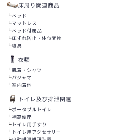
床周り関連商品
└
ベッド
└
マットレス
└
ベッド付属品
└
床ずれ防止・体位変換
└
寝具
衣類
└
肌着・シャツ
└
パジャマ
└
室内着他
トイレ及び排泄関連
└
ポータブルトイレ
└
補高便座
└
トイレ用手すり
└
トイレ用アクセサリー
└
自動排泄処理装置