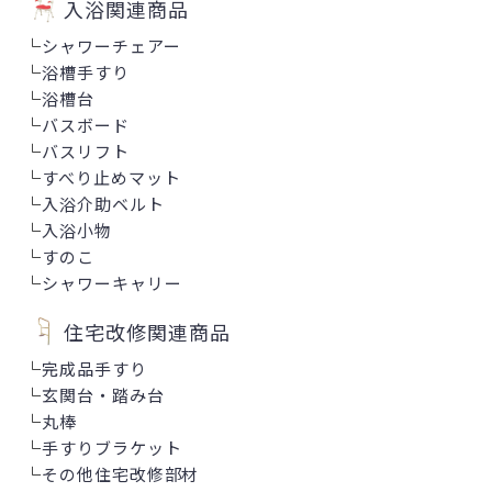
入浴関連商品
└
シャワーチェアー
└
浴槽手すり
└
浴槽台
└
バスボード
└
バスリフト
└
すべり止めマット
└
入浴介助ベルト
└
入浴小物
└
すのこ
└
シャワーキャリー
住宅改修関連商品
└
完成品手すり
└
玄関台・踏み台
└
丸棒
└
手すりブラケット
└
その他住宅改修部材