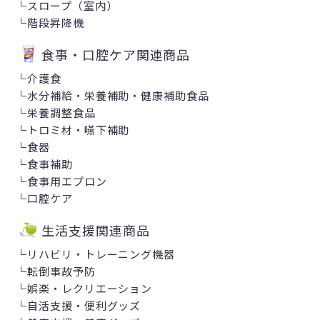
└
スロープ（室内）
└
階段昇降機
食事・口腔ケア関連商品
└
介護食
└
水分補給・栄養補助・健康補助食品
└
栄養調整食品
└
トロミ材・嚥下補助
└
食器
└
食事補助
└
食事用エプロン
└
口腔ケア
生活支援関連商品
└
リハビリ・トレーニング機器
└
転倒事故予防
└
娯楽・レクリエーション
└
自活支援・便利グッズ