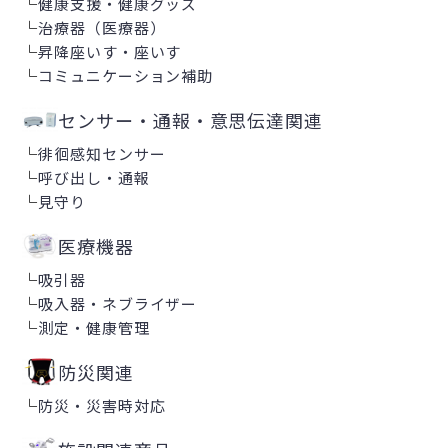
└
健康支援・健康グッズ
└
治療器（医療器）
└
昇降座いす・座いす
└
コミュニケーション補助
センサー・通報・意思伝達関連
└
徘徊感知センサー
└
呼び出し・通報
└
見守り
医療機器
└
吸引器
└
吸入器・ネブライザー
└
測定・健康管理
防災関連
└
防災・災害時対応