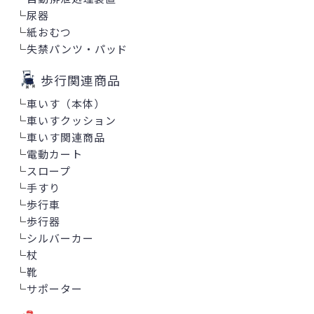
└
尿器
└
紙おむつ
└
失禁パンツ・パッド
歩行関連商品
└
車いす（本体）
└
車いすクッション
└
車いす関連商品
└
電動カート
└
スロープ
└
手すり
└
歩行車
└
歩行器
└
シルバーカー
└
杖
└
靴
└
サポーター