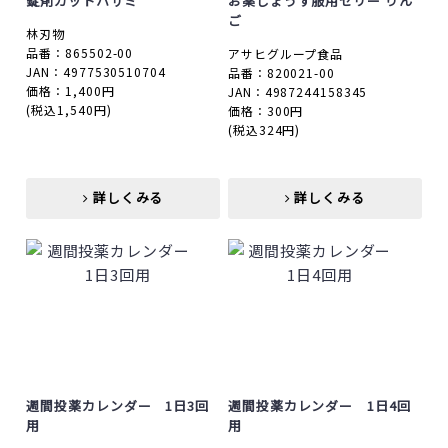
錠剤カットハサミ
お薬じょうず服用ゼリー りん
ご
林刃物
品番：865502-00
アサヒグループ食品
JAN：4977530510704
品番：820021-00
価格：1,400円
JAN：4987244158345
(税込1,540円)
価格：300円
(税込324円)
詳しくみる
詳しくみる
詳しくみる
詳しくみる
週間投薬カレンダー 1日3回
週間投薬カレンダー 1日4回
用
用