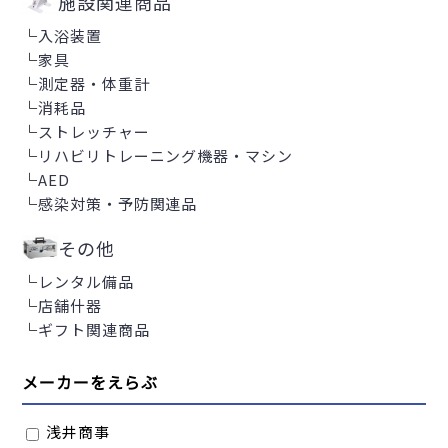
施設関連商品
└
入浴装置
└
家具
└
測定器・体重計
└
消耗品
└
ストレッチャー
└
リハビリトレーニング機器・マシン
└
AED
└
感染対策・予防関連品
その他
└
レンタル備品
└
店舗什器
└
ギフト関連商品
メーカーをえらぶ
浅井商事